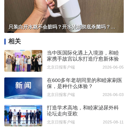
只装白开水就不会脏吗？开水烫能彻底杀菌吗？感控专家详解“吸管杯”藏菌真相｜都视频·热观察
相关
当中医国际化遇上入境游，和睦
家携手故宫以东打造疗愈新体验
北京日报客户端
2026-06-05
在600多年老胡同里的和睦家刷医
保，是种什么体验？
北京日报客户端
2026-06-03
打造学术高地，和睦家泌尿外科
论坛走向亚欧
北京日报客户端
2025-08-11