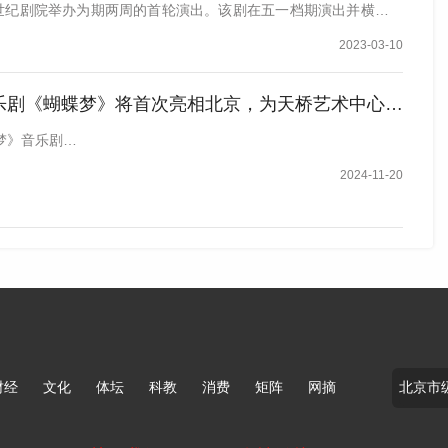
在世纪剧院举办为期两周的首轮演出。该剧在五一档期演出并横跨五
2023-03-10
剧《蝴蝶梦》将首次亮相北京，为天桥艺术中心9周年“庆生”
梦》音乐剧…
2024-11-20
财经
文化
体坛
科教
消费
矩阵
网摘
照并非文中提及卡司。