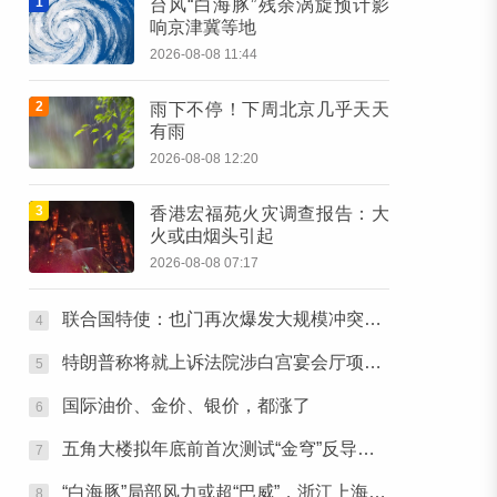
1
台风“白海豚”残余涡旋预计影
响京津冀等地
2026-08-08 11:44
2
雨下不停！下周北京几乎天天
有雨
2026-08-08 12:20
3
香港宏福苑火灾调查报告：大
火或由烟头引起
2026-08-08 07:17
联合国特使：也门再次爆发大规模冲突风险升至四年多来最高水平
4
特朗普称将就上诉法院涉白宫宴会厅项目裁决提起上诉
5
国际油价、金价、银价，都涨了
6
五角大楼拟年底前首次测试“金穹”反导系统
7
“白海豚”局部风力或超“巴威”，浙江上海处于台风危险半圆
8