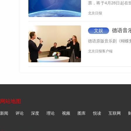
票，将于4月28日起
四青年…
北京日报
德语音乐
文娱
德语原版音乐剧《蝴蝶
北京日报客户端
网站地图
新闻
评论
深度
理论
视频
图库
悦读
互联网
《长腿叔叔》由8位演员组成多组卡司，剧