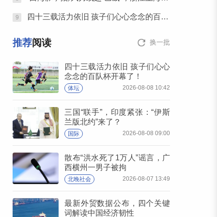
四十三载活力依旧 孩子们心心念念的百队杯开幕了！
9
推荐
阅读
换一批
四十三载活力依旧 孩子们心心
念念的百队杯开幕了！
2026-08-08 10:42
体坛
三国“联手”，印度紧张：“伊斯
兰版北约”来了？
2026-08-08 09:00
国际
散布“洪水死了1万人”谣言，广
西横州一男子被拘
2026-08-07 13:49
北晚社会
最新外贸数据公布，四个关键
词解读中国经济韧性