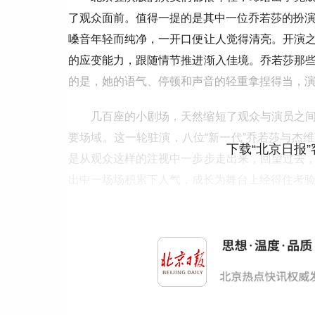
了观众面前。值得一提的是其中一位乔若莎的扮演
嗓音年轻而纯净，一开口便让人觉得清亮。开演
的应变能力，跟随情节推进渐入佳境。乔若莎那
的是，她的语气、停顿和声音的轻重拿捏得当，
几百座的小剧场，天然缩短了观众与演员之
要场域。这一轮驻演，八位“新一代”乔若莎与杰
下载“北京日报
是从观众这样的注视中一步步走出来，回望过去
出中一场场积累下人气，成长为舞台上经得住考