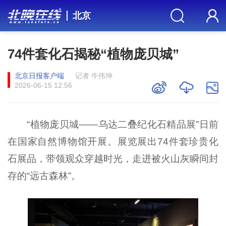
北京
74件套化石揭秘“植物庞贝城”
北京日报客户端
记者 牛伟坤
2026-06-15 12:56
“
植物庞贝城
——
乌达二叠纪化石精品展
”
日前
在国家自然博物馆开展。展览展出
74
件套珍贵化
石展品，带领观众穿越时光，走进被火山灰瞬间封
存的“远古森林”。