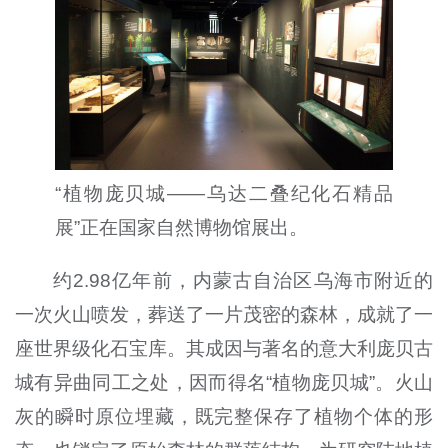
“
植物庞贝城
——
乌达二叠纪化石精品
展
”正
在国家自然博物馆展出。
约
2.98
亿年前，内蒙古自治区乌海市附近的
一次火山喷发，葬送了一片茂密的森林，成就了一
座世界级化石宝库。其成因与著名的意大利庞贝古
城有异曲同工之处，因而得名
“
植物庞贝城
”
。火山
灰的瞬时原位埋藏，既完整保存了植物个体的形