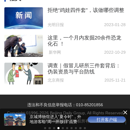
拒绝“鸡娃四件套”，该做哪些调整
光明日报
2023-01-28
这里，一个月内发掘20余件恐龙
化石 ！
新华网
2022-10-29
调查｜假冒儿研所三件套背后：
伪装资质与平台防线
北京商报
2025-11-21
违法和不良信息举报电话：010-85201856
Copyright ©1996-
2026
Beijing Daily Group, All Rights Reserved
京城博物馆进入“夏令时”，外
打开客户端
北京日报报业集团版权所有
地游客给“周一开放日”点赞