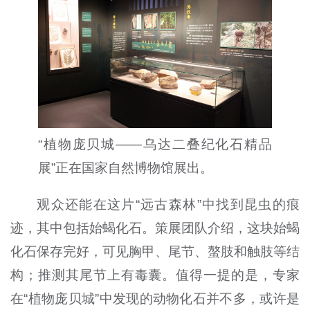
“
植物庞贝城
——
乌达二叠纪化石精品
展
”正
在国家自然博物馆展出。
观众还能在这片“远古森林”中找到昆虫的痕
迹，其中包括始蝎化石。策展团队介绍，这块始蝎
化石保存完好，可见胸甲、尾节、螯肢和触肢等结
构；推测其尾节上有毒囊。值得一提的是，专家
在
“
植物庞贝城
”
中发现的动物化石并不多，或许是