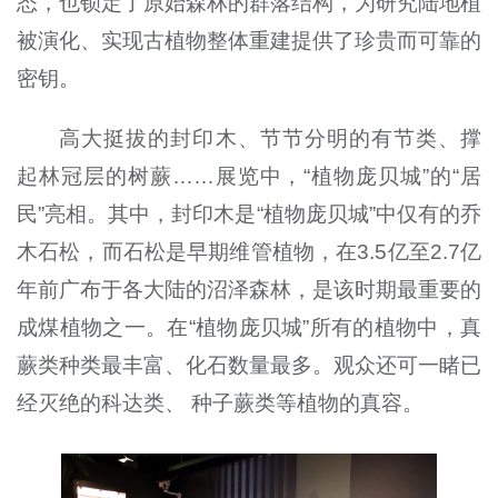
态，也锁定了原始森林的群落结构，为研究陆地植
被演化、实现古植物整体重建提供了珍贵而可靠的
密钥。
高大挺拔的封印木、节节分明的有节类、撑
起林冠层的树蕨
……
展览中，
“
植物庞贝城
”
的“居
民”亮相。其中，封印木是
“
植物庞贝城
”
中仅有的乔
木石松，而石松是早期维管植物，在
3.5
亿至
2.7
亿
年前广布于各大陆的沼泽森林，是该时期最重要的
成煤植物之一。在“植物庞贝城”所有的植物中，真
蕨类种类最丰富、化石数量最多。观众还可一睹已
经灭绝的科达类、 种子蕨类等植物的真容。