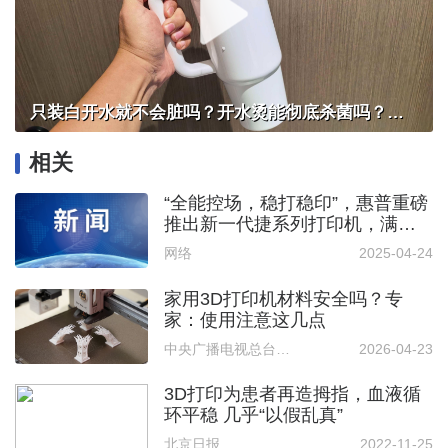
只装白开水就不会脏吗？开水烫能彻底杀菌吗？感控专家详解“吸管杯”藏菌真相｜都视频·热观察
相关
“全能控场，稳打稳印”，惠普重磅
推出新一代捷系列打印机，满足
企业多元需求
网络
2025-04-24
家用3D打印机材料安全吗？专
家：使用注意这几点
中央广播电视总台中国之声
2026-04-23
3D打印为患者再造拇指，血液循
环平稳 几乎“以假乱真”
北京日报
2022-11-25