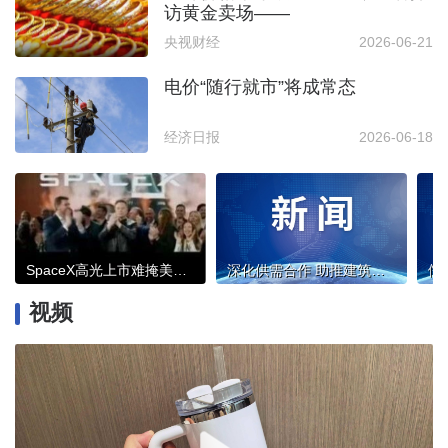
访黄金卖场——
央视财经
2026-06-21
电价“随行就市”将成常态
经济日报
2026-06-18
SpaceX高光上市难掩美股泡沫担忧
深化供需合作 助推建筑业供应链高质量进阶
视频