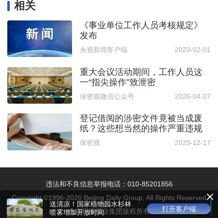
相关
《事业单位工作人员考核规定》
发布
央视新闻客户端
2023-02-01
重大会议活动期间，工作人员这
一“指尖操作”致泄密
保密观微信公众号
2026-04-07
登记借阅的涉密文件竟被当成废
纸？这些想当然的操作严重违规
保密观
2025-12-17
违法和不良信息举报电话：010-85201856
Copyright ©1996-
2026
Beijing Daily Group, All Rights Reserved
送清凉！国家植物园水杉林
打开客户端
北京日报报业集团版权所有
喷雾增加开放时间