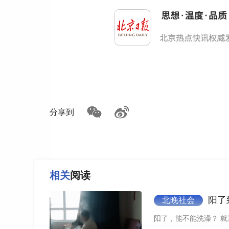
分享到
相关
阅读
阳了
北晚社会
阳了，能不能洗澡？ 就