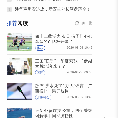
涉华声明没达成，新西兰外长算盘落空！
9
推荐
阅读
换一批
四十三载活力依旧 孩子们心心
念念的百队杯开幕了！
2026-08-08 10:42
体坛
三国“联手”，印度紧张：“伊斯
兰版北约”来了？
2026-08-08 09:00
国际
散布“洪水死了1万人”谣言，广
西横州一男子被拘
2026-08-07 13:49
北晚社会
最新外贸数据公布，四个关键
词解读中国经济韧性