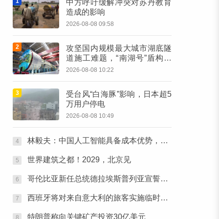
1
中方呼吁缓解冲突对苏丹教育
造成的影响
2026-08-08 09:58
2
攻坚国内规模最大城市湖底隧
道施工难题，“南湖号”盾构机
下线
2026-08-08 10:22
3
受台风“白海豚”影响，日本超5
万用户停电
2026-08-08 10:49
林毅夫：中国人工智能具备成本优势，对中国与美国竞争有信心
4
世界建筑之都！2029，北京见
5
哥伦比亚新任总统德拉埃斯普列亚宣誓就职
6
西班牙将对来自意大利的旅客实施临时边境检查
7
特朗普称向关键矿产投资30亿美元
8