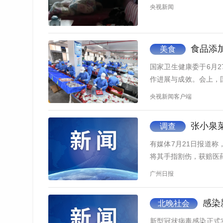
央视新闻
食品添
美食
国家卫生健康委于6月
作进展与成效。会上，
的使用…
央视新闻客户端
张小泉菜
调查
有媒体7月21日报道
将其手指割伤，获赔医药
广州日报
感染
北晚社会
新型冠状病毒感染正式