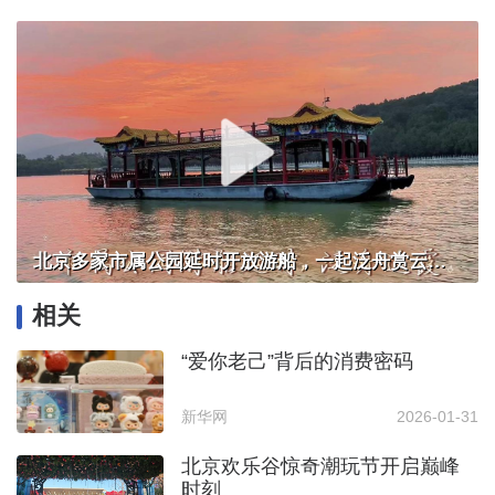
北京多家市属公园延时开放游船，一起泛舟赏云霞！
相关
“爱你老己”背后的消费密码
新华网
2026-01-31
北京欢乐谷惊奇潮玩节开启巅峰
时刻