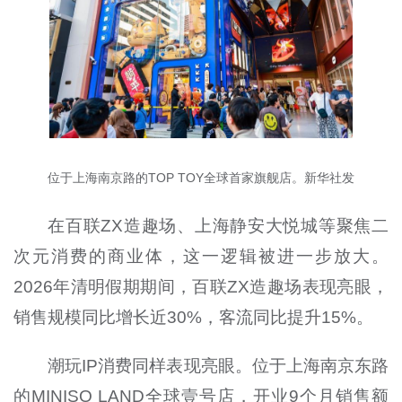
位于上海南京路的TOP TOY全球首家旗舰店。新华社发
在百联ZX造趣场、上海静安大悦城等聚焦二
次元消费的商业体，这一逻辑被进一步放大。
2026年清明假期期间，百联ZX造趣场表现亮眼，
销售规模同比增长近30%，客流同比提升15%。
潮玩IP消费同样表现亮眼。位于上海南京东路
的MINISO LAND全球壹号店，开业9个月销售额