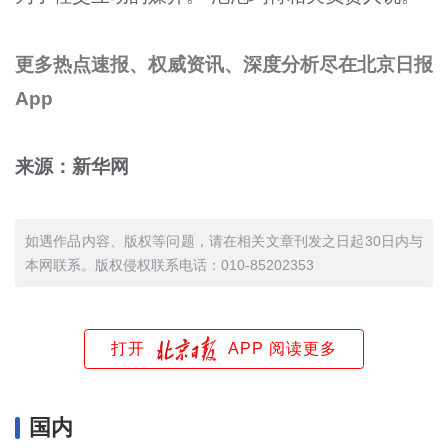
更多热点速报、权威资讯、深度分析尽在北京日报
App
来源：新华网
如遇作品内容、版权等问题，请在相关文章刊发之日起30日内与
本网联系。版权侵权联系电话：010-85202353
打开
APP 阅读更多
国内