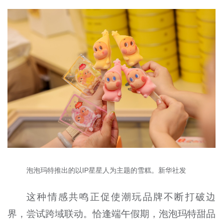
泡泡玛特推出的以IP星星人为主题的雪糕。新华社发
这种情感共鸣正促使潮玩品牌不断打破边
界，尝试跨域联动。恰逢端午假期，泡泡玛特甜品