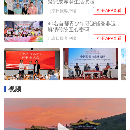
聚完成养老生活试验
打开APP查看
北京日报客户端
40名首都青少年寻迹酱香非遗，
解锁传统匠心密码
打开APP查看
北京日报客户端
《传承与弘扬——从伟大建党精神到长征精神》出版
《蛋镇诗社》将出英文版，汉学家称中国当代文学送译者的最大礼物是“幽默”
视频