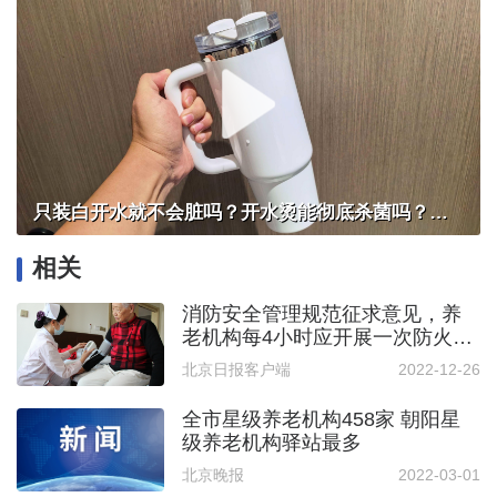
只装白开水就不会脏吗？开水烫能彻底杀菌吗？感控专家详解“吸管杯”藏菌真相｜都视频·热观察
相关
消防安全管理规范征求意见，养
老机构每4小时应开展一次防火巡
查
北京日报客户端
2022-12-26
全市星级养老机构458家 朝阳星
级养老机构驿站最多
北京晚报
2022-03-01