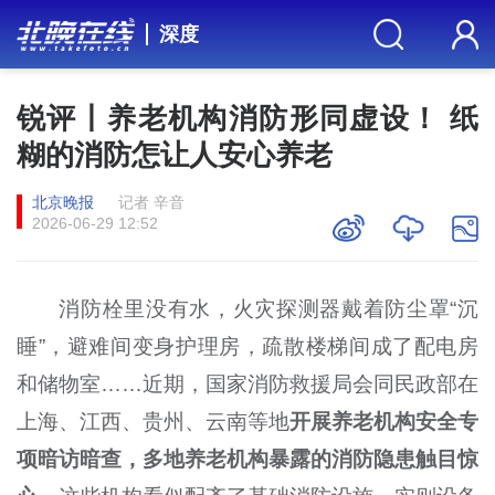
深度
锐评丨养老机构消防形同虚设！ 纸
糊的消防怎让人安心养老
北京晚报
记者 辛音
2026-06-29 12:52
消防栓里没有水，火灾探测器戴着防尘罩“沉
睡”，避难间变身护理房，疏散楼梯间成了配电房
和储物室……近期，国家消防救援局会同民政部在
上海、江西、贵州、云南等地
开展养老机构安全专
项暗访暗查，多地养老机构暴露的消防隐患触目惊