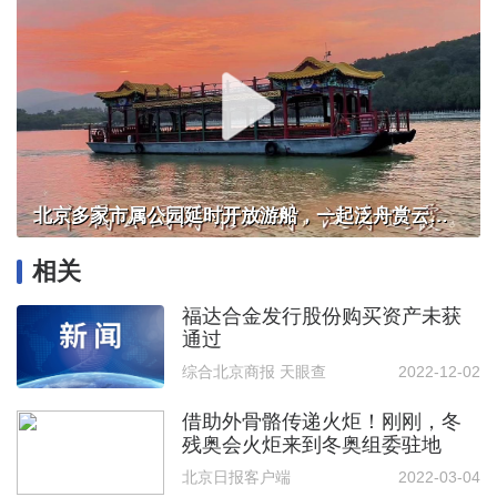
北京多家市属公园延时开放游船，一起泛舟赏云霞！
相关
福达合金发行股份购买资产未获
通过
综合北京商报 天眼查
2022-12-02
借助外骨骼传递火炬！刚刚，冬
残奥会火炬来到冬奥组委驻地
北京日报客户端
2022-03-04