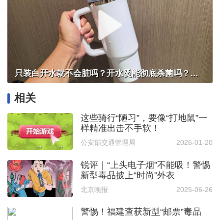
只装白开水就不会脏吗？开水烫能彻底杀菌吗？感控专家详解“吸管杯”藏菌真相｜都视频·热观察
相关
这些骑行“陋习”，要像“打地鼠”一
样精准出击不手软！
公安部交通管理局
2026-01-20
锐评｜“上头电子烟”不能吸！警惕
新型毒品披上“时尚”外衣
北京晚报
2025-06-26
警惕！福建查获新型“邮票”毒品