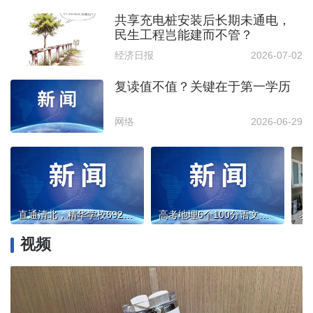
共享充电桩安装后长期未通电，
民生工程岂能建而不管？
经济日报
2026-07-02
复读值不值？关键在于第一学历
网络
2026-06-29
直通清北，精华学校692分学子谈复读
高考地理6个100分语文平均122分：精华学校精粹班这两位老师“有说法”
视频