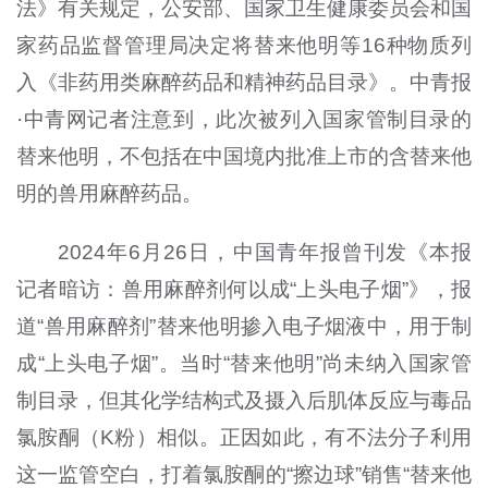
法》有关规定，公安部、国家卫生健康委员会和国
家药品监督管理局决定将替来他明等16种物质列
入《非药用类麻醉药品和精神药品目录》。中青报
·中青网记者注意到，此次被列入国家管制目录的
替来他明，不包括在中国境内批准上市的含替来他
明的兽用麻醉药品。
2024年6月26日，中国青年报曾刊发《本报
记者暗访：兽用麻醉剂何以成“上头电子烟”》，报
道“兽用麻醉剂”替来他明掺入电子烟液中，用于制
成“上头电子烟”。当时“替来他明”尚未纳入国家管
制目录，但其化学结构式及摄入后肌体反应与毒品
氯胺酮（K粉）相似。正因如此，有不法分子利用
这一监管空白，打着氯胺酮的“擦边球”销售“替来他