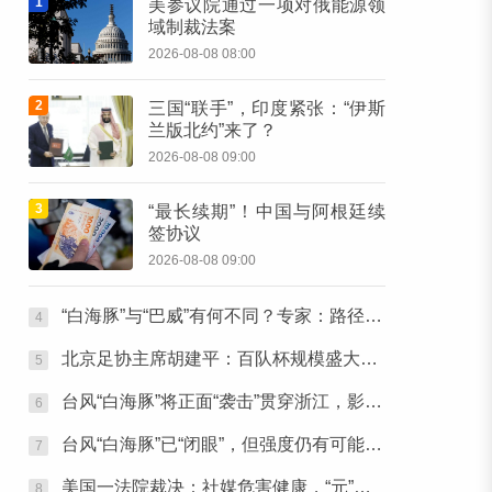
1
美参议院通过一项对俄能源领
域制裁法案
2026-08-08 08:00
2
三国“联手”，印度紧张：“伊斯
兰版北约”来了？
2026-08-08 09:00
3
“最长续期”！中国与阿根廷续
签协议
2026-08-08 09:00
“白海豚”与“巴威”有何不同？专家：路径变数大、影响时间长
4
北京足协主席胡建平：百队杯规模盛大，青少年足球火热有活力
5
台风“白海豚”将正面“袭击”贯穿浙江，影响时间较长
6
台风“白海豚”已“闭眼”，但强度仍有可能恢复
7
美国一法院裁决：社媒危害健康，“元”公司被判天价罚款
8