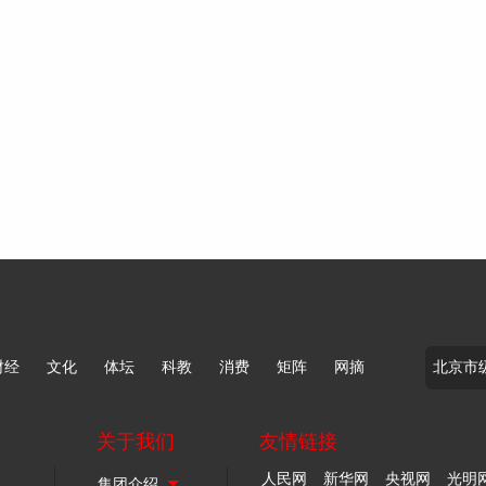
财经
文化
体坛
科教
消费
矩阵
网摘
关于我们
友情链接
人民网
新华网
央视网
光明