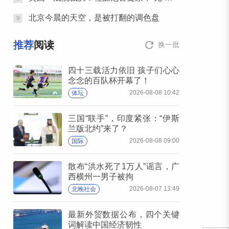
北京今晨的天空，是被打翻的调色盘
9
推荐
阅读
换一批
四十三载活力依旧 孩子们心心
念念的百队杯开幕了！
2026-08-08 10:42
体坛
三国“联手”，印度紧张：“伊斯
兰版北约”来了？
2026-08-08 09:00
国际
散布“洪水死了1万人”谣言，广
西横州一男子被拘
2026-08-07 13:49
北晚社会
最新外贸数据公布，四个关键
词解读中国经济韧性