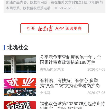
如遇作品内容、版权等问题，请在相关文章刊发之日起30日内与
本网联系。版权侵权联系电话：010-85202353
打开
APP 阅读更多
北晚社会
公平竞争审查制度实施十年，全
国累计审查政策措施188万件
央视新闻客户端
2026-07-03
有补贴、有扶持、有信心 多举
措“真金白银”支持企业稳岗扩岗
央视网
2026-07-03
福彩双色球第2026076期起停止特
别规定，“福运奖”暂停