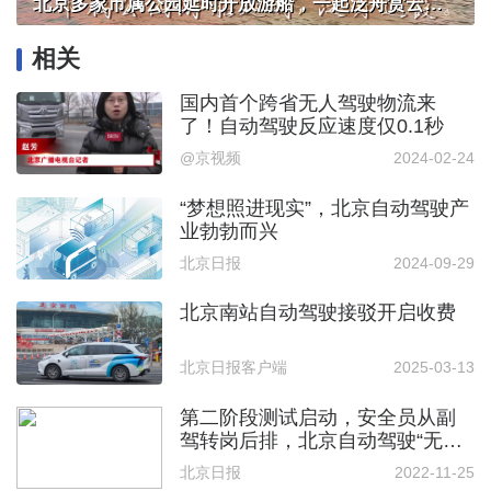
北京多家市属公园延时开放游船，一起泛舟赏云霞！
相关
国内首个跨省无人驾驶物流来
了！自动驾驶反应速度仅0.1秒
@京视频
2024-02-24
“梦想照进现实”，北京自动驾驶产
业勃勃而兴
北京日报
2024-09-29
北京南站自动驾驶接驳开启收费
北京日报客户端
2025-03-13
第二阶段测试启动，安全员从副
驾转岗后排，北京自动驾驶“无
人”在即
北京日报
2022-11-25