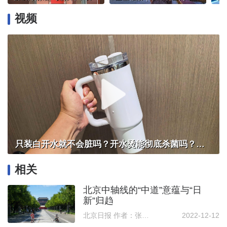
视频
只装白开水就不会脏吗？开水烫能彻底杀菌吗？感控专家详解“吸管杯”藏菌真相｜都视频·热观察
相关
北京中轴线的“中道”意蕴与“日
新”归趋
北京日报 作者：张昭军
2022-12-12