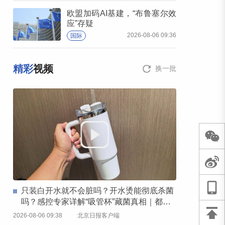
欧盟加码AI基建，“布鲁塞尔效
应”存疑
2026-08-06 09:36
国际
精彩
视频
换一批
只装白开水就不会脏吗？开水烫能彻底杀菌
吗？感控专家详解“吸管杯”藏菌真相｜都视
频·热观察
2026-08-06 09:38
北京日报客户端