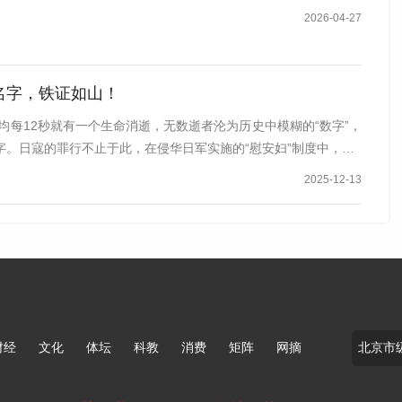
2026-04-27
妄图以日本“从未向中国宣战”为由否认战争、将血腥暴行
名字，铁证如山！
哲濬发出了振聋发聩的质问。
平均每12秒就有一个生命消逝，无数逝者沦为历史中模糊的“数字”，
字。日寇的罪行不止于此，在侵华日军实施的“慰安妇”制度中，…
2025-12-13
财经
文化
体坛
科教
消费
矩阵
网摘