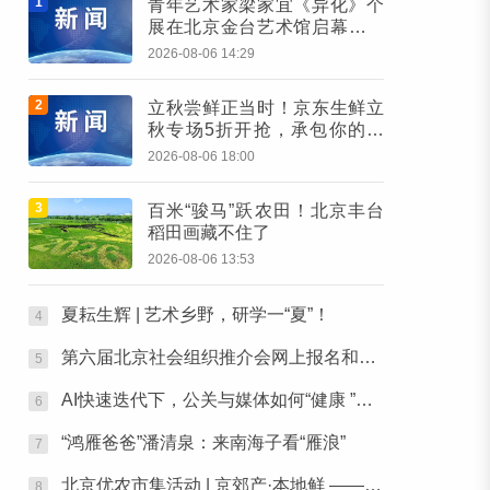
1
青年艺术家梁家宜《异化》个
展在北京金台艺术馆启幕：以
先锋艺术跨界公益，探寻“身体
2026-08-06 14:29
生成”的时代命题
2
立秋尝鲜正当时！京东生鲜立
秋专场5折开抢，承包你的秋
日餐桌
2026-08-06 18:00
3
百米“骏马”跃农田！北京丰台
稻田画藏不住了
2026-08-06 13:53
夏耘生辉 | 艺术乡野，研学一“夏”！
4
第六届北京社会组织推介会网上报名和素材征集通知
5
AI快速迭代下，公关与媒体如何“健康 ”行之张北草原主题活动圆满落幕
6
“鸿雁爸爸”潘清泉：来南海子看“雁浪”
7
北京优农市集活动 | 京郊产·本地鲜 ——本周六，去朝阳公园“鲜”起来！
8