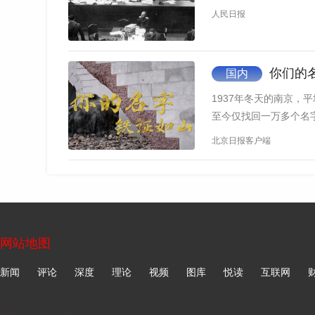
人民日报
这是当年一段真实的庭审画面。面对辩方律师
你们的
国内
美化为“正常攻略”等等荒唐言论，中国检察官向
1937年冬天的南京，
至今仅找回一万多个名
北京日报客户端
网站地图
新闻
评论
深度
理论
视频
图库
悦读
互联网