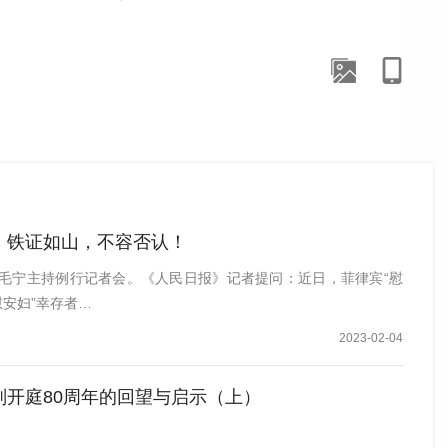
东京审判最核心的文献。东京审判历时两年半，开庭了八
：铁证如山，不容否认！
人毛宁主持例行记者会。《人民日报》记者提问：近日，菲律宾“慰
慰安妇”幸存者…
2023-02-04
判开庭80周年的回望与启示（上）