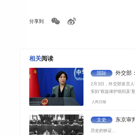
全译本翻译团队负责人 叶兴国：
庭审记录是
分享到
百多次，形成了五万多页的记录。
相关
阅读
外交部
国际
2月3日，外交部发言
安妇”权益保护组织及“
人民日报
东京审
文史
历史的铁证…