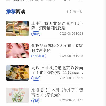
推荐
阅读
换一批
上半年我国黄金产量同比下
降，消费量同比微增
2026-08-06 10:28
消费
化妆品新国标今天发布，专家
解读新变化
2026-08-06 10:08
北晚社会
高铁上可以点老北京炸酱面
了！北京铁路推出11款新品高
铁餐
2026-08-06 09:59
旅游
京报读书丨本周书单来了！留
言送《北京食光》
2026-08-06 09:41
阅读