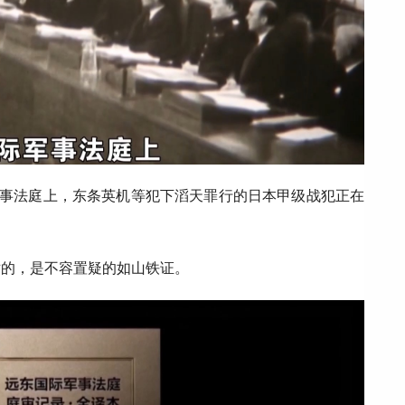
军事法庭上，东条英机等犯下滔天罪行的日本甲级战犯正在
对的，是不容置疑的如山铁证。