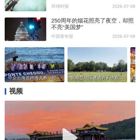
环球时报
2026-07-08
250周年的烟花照亮了夜空，却照
不亮“美国梦”
中国青年报
2026-07-08
中企出海造跨海大桥，巴西总统卢拉：造福当地民众
英格兰地区遭遇有系统观测以来最热6月
视频