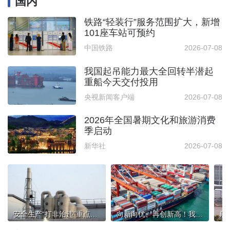
国内
铁路“轻装行”服务范围扩大，新增
101座车站可预约
中国铁路
2026-07-08
我国起吊能力最大全回转半潜起
重船今天交付投用
央视新闻客户端
2026-07-08
2026年全国暑期文化和旅游消费
季启动
新华社
2026-07-08
安全生产“打非治违”重点明确！这些行为将被严查
向新向优、再创新高！我国多领域发布亮眼“成绩单”