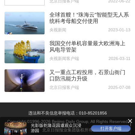
北京日报客户端
2022-06-22
全球首艘！“珠海云”智能型无人系
统科考母船交付使用
央视新闻
2023-01-13
我国交付单机容量最大欧洲海上
风电导管架
央视新闻客户端
2026-03-11
又一重点工程投用，石景山衙门
口防汛能力升级
北京日报客户端
2025-07-08
违法和不良信息举报电话：010-85201856
Copyright ©1996-
2026
Beijing Daily Group, All Rights Reserved
光影版乾隆花园邀观众沉浸
打开客户端
北京日报报业集团版权所有
游园