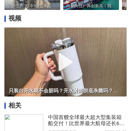
安全生产“打非治违”重点明确！这些行为将被严查
向新向优、再创新高！我国多领域发布亮眼“成绩单”
视频
只装白开水就不会脏吗？开水烫能彻底杀菌吗？感控专家详解“吸管杯”藏菌真相｜都视频·热观察
相关
中国首艘全球最大超大型集装箱
船交付！比世界最大航母还长60
多米