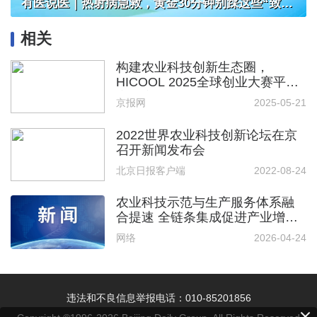
有医说医｜热射病急救，黄金30分钟别踩这些“致命坑”
相关
构建农业科技创新生态圈，
HICOOL 2025全球创业大赛平谷
赛区启幕
京报网
2025-05-21
2022世界农业科技创新论坛在京
召开新闻发布会
北京日报客户端
2022-08-24
农业科技示范与生产服务体系融
合提速 全链条集成促进产业增效
农民增收
网络
2026-04-24
违法和不良信息举报电话：010-85201856