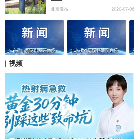
——
北京发布
2026-07-08
在存量市场交出反差答卷，昊铂埃安藏着增长密码
北京乐谷灵溪逐浪季启幕 文旅惠民丰富暑期亲子出游
视频