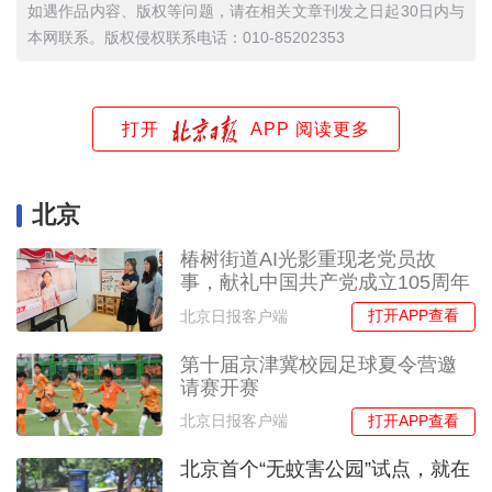
如遇作品内容、版权等问题，请在相关文章刊发之日起30日内与
本网联系。版权侵权联系电话：010-85202353
打开
APP 阅读更多
北京
椿树街道AI光影重现老党员故
事，献礼中国共产党成立105周年
打开APP查看
北京日报客户端
第十届京津冀校园足球夏令营邀
请赛开赛
打开APP查看
北京日报客户端
北京首个“无蚊害公园”试点，就在