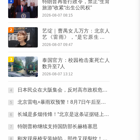
1
特朗普再签行政令，禁止“生育
旅游”收紧“出生公民权”
2026-08-07 08:15
2
艺绽｜曹禺女儿万方：北京人
艺《雷雨》，“是它原生的样
子”
2026-08-07 09:47
3
泰国官方：校园枪击案死亡人
数升至7人
2026-08-07 13:12
日本民众在大阪集会，反对高市政权危险动向
4
北京雷电+暴雨双预警！8月7日午后至夜间有明显雷雨，六区升级暴雨黄色预警
5
长城是多烟传烽！“北京是这条证据链上的最后一环”
6
特朗普称继续支持国防部长赫格塞思
7
刚发现座椅安装缺陷，部件又现裂纹！美联邦航空局下令：排查
8