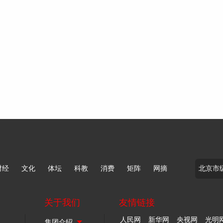
财经
文化
体坛
科教
消费
矩阵
网摘
关于我们
友情链接
人民网
新华网
央视网
光明