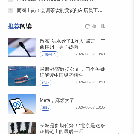
商圈上岗！会调茶饮能卖货的AI店员正在进化
9
推荐
阅读
换一批
散布“洪水死了1万人”谣言，广
西横州一男子被拘
2026-08-07 13:49
北晚社会
最新外贸数据公布，四个关键
词解读中国经济韧性
2026-08-07 13:43
产经
Meta，麻烦大了
2026-08-07 13:36
国际
长城是多烟传烽！“北京是这条
证据链上的最后一环”