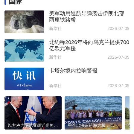
国际
美军动用巡航导弹袭击伊朗北部
两座铁路桥
新华社
2026-07-09
北约称2026年将向乌克兰提供700
亿欧元军援
新华社
2026-07-09
卡塔尔境内拉响警报
新华社
2026-07-09
以方称内塔尼亚胡近期将与特朗普会面
中企出海造跨海大桥，巴西总统卢拉：造福当地民众