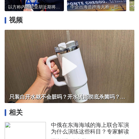
以方称内塔尼亚胡近期将与特朗普会面
中企出海造跨海大桥，巴西总统卢拉：造福当地民众
视频
只装白开水就不会脏吗？开水烫能彻底杀菌吗？感控专家详解“吸管杯”藏菌真相｜都视频·热观察
相关
中俄在东海海域的海上联合军演
为什么演练这些科目？专家解读