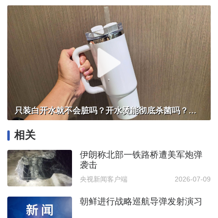
只装白开水就不会脏吗？开水烫能彻底杀菌吗？感控专家详解“吸管杯”藏菌真相｜都视频·热观察
相关
伊朗称北部一铁路桥遭美军炮弹
袭击
央视新闻客户端
2026-07-09
朝鲜进行战略巡航导弹发射演习