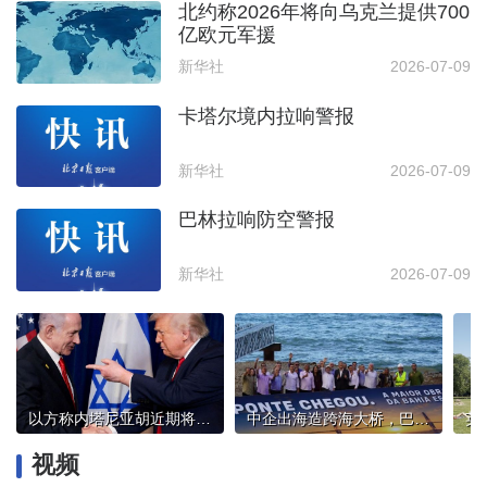
北约称2026年将向乌克兰提供700
亿欧元军援
新华社
2026-07-09
卡塔尔境内拉响警报
新华社
2026-07-09
巴林拉响防空警报
新华社
2026-07-09
以方称内塔尼亚胡近期将与特朗普会面
中企出海造跨海大桥，巴西总统卢拉：造福当地民众
视频