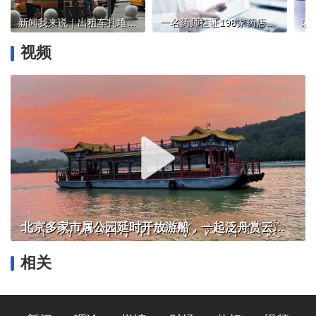
新闻我来说｜出租车扎堆朝阳站宰客！维护市场秩序不能慢半拍
一名药师挂证198家药店？守护用药安全须臾不可放松
视频
北京多家市属公园延时开放游船，一起泛舟赏云霞！
相关