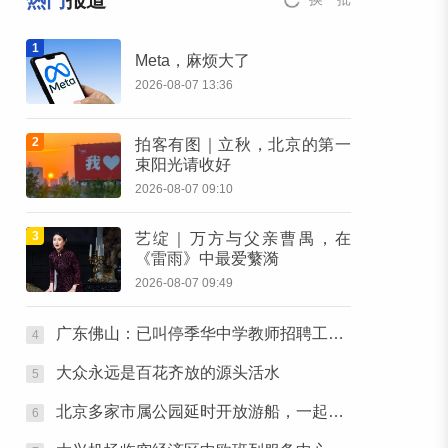
热门
报道
1
Meta，麻烦大了
2026-08-07 13:36
2
拍客有图｜立秋，北京的第一
束阳光请收好
2026-08-07 09:10
3
艺绽｜万方与父亲曹禺，在
《雷雨》中最爱蘩漪
2026-08-07 09:49
广东佛山：已叫停季华中学教师招聘工作，开展全面核查
4
大众永远是百花齐放的源头活水
5
北京多家市属公园延时开放游船，一起泛舟赏云霞！
6