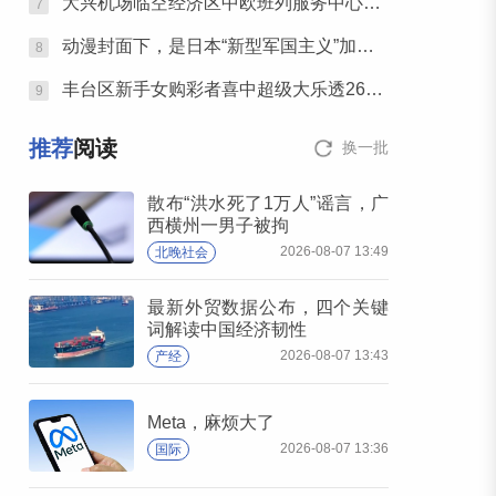
大兴机场临空经济区中欧班列服务中心正式启用
7
动漫封面下，是日本“新型军国主义”加速成势为患
8
丰台区新手女购彩者喜中超级大乐透26087期一等奖
9
推荐
阅读
换一批
散布“洪水死了1万人”谣言，广
西横州一男子被拘
2026-08-07 13:49
北晚社会
最新外贸数据公布，四个关键
词解读中国经济韧性
2026-08-07 13:43
产经
Meta，麻烦大了
2026-08-07 13:36
国际