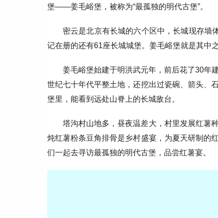
堡——姜毛峪堡，被称为“最孤独的明代古堡”。
密云是北京有长城的六个区中，长城现存墙体
记在册的还有61座长城城堡。姜毛峪堡就是其中
姜毛峪堡始建于明洪武元年，前后花了30年
世纪七十年代平整土地，还挖出过瓷碗、箭头、
堡里，能看到远处山脊上的长城敌台。
塔沟村山地多，昼夜温差大，村里发展红薯
炖红薯粉条豆角排骨是乡村盛宴，为夏天研制的
们一起去寻访最孤独的明代古堡，品尝红薯宴。