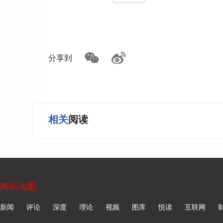
分享到
【长城有故事·跟着文旅局长游长城·6】
相关
阅读
策划/撰稿/资源提供：郑艳华 于丽爽 武亦彬
出镜主持：郑艳华
网站地图
摄制：张钰 武亦彬
新闻
评论
深度
理论
视频
图库
悦读
互联网
美编：赵云龙