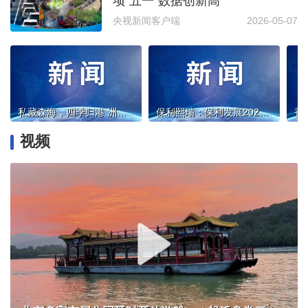
项“五一”数据创新高
央视新闻客户端
2026-05-07
私藏森海，四季归港 洲至奢选北戴河如是海酒店盛大启幕
保利熙瑞：保利发展2026全国壹号作品发布会圆满落幕
视频