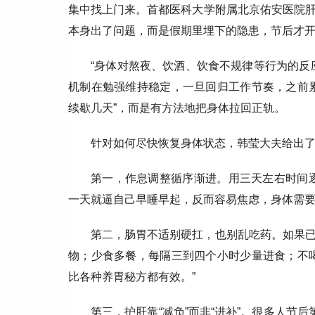
集中找上门来。首都医科大学附属北京佑安医院
本身出了问题，而是假期里埋下的隐患，节后才开
“身体对熬夜、饮酒、饮食不规律等行为的反
机制在勉强维持稳定，一旦回归工作节奏，之前
续歇几天”，而是有方法地把身体拉回正轨。
针对如何尽快恢复身体状态，韩莹大夫给出
第一，作息调整循序渐进。用三天左右时间
一天就逼自己早睡早起，反而容易焦虑，身体需要
第二，肠胃不适别硬扛，也别乱吃药。如果
物；少食多餐，每隔三到四个小时少量进食；不
比各种养胃秘方都有效。”
第三，护肝靠“减负”而非“进补”。很多人节