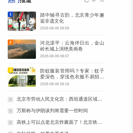
热门
报道
1
踏中轴寻古韵，北京青少年邂
逅非遗文化
2026-08-06 09:09
2
河北滦平：云海伴日出，金山
岭长城上演绝美画卷
2026-08-06 08:07
3
防蚊服装管用吗？专家：蚊子
爱深色，穿浅色衣服不易招蚊
子
2026-08-06 09:18
北京市劳动人民文化宫：西垣通道区域将临时关闭
4
万斯称与伊朗谈判将需要一些时间
5
高铁上可以点老北京炸酱面了！北京铁路推出11款新品高铁餐
6