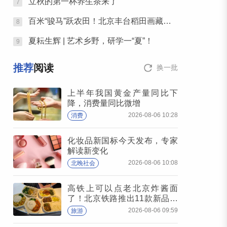
立秋的第一杯养生茶来了
7
百米“骏马”跃农田！北京丰台稻田画藏不住了
8
夏耘生辉 | 艺术乡野，研学一“夏”！
9
推荐
阅读
换一批
上半年我国黄金产量同比下
降，消费量同比微增
2026-08-06 10:28
消费
化妆品新国标今天发布，专家
解读新变化
2026-08-06 10:08
北晚社会
高铁上可以点老北京炸酱面
了！北京铁路推出11款新品高
铁餐
2026-08-06 09:59
旅游