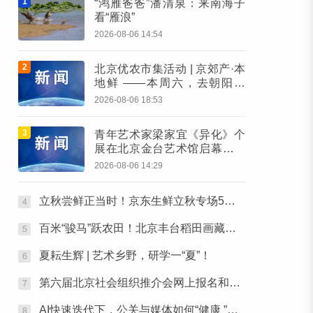
1
“鸿雁爸爸”潘清泉：来南海子
看“雁浪”
2026-08-06 14:54
2
北京优农市集活动 | 京郊产·本
地鲜 ——本周六，去朝阳公
园“鲜”起来！
2026-08-06 18:53
3
青年艺术家梁家宜《异化》个
展在北京金台艺术馆启幕：以
先锋艺术跨界公益，探寻“身体
2026-08-06 14:29
生成”的时代命题
立秋尝鲜正当时！京东生鲜立秋专场5折开抢，承包你的秋日餐桌
4
百米“骏马”跃农田！北京丰台稻田画藏不住了
5
夏耘生辉 | 艺术乡野，研学一“夏”！
6
第六届北京社会组织推介会网上报名和素材征集通知
7
AI快速迭代下，公关与媒体如何“健康 ”行之张北草原主题活动圆满落幕
8