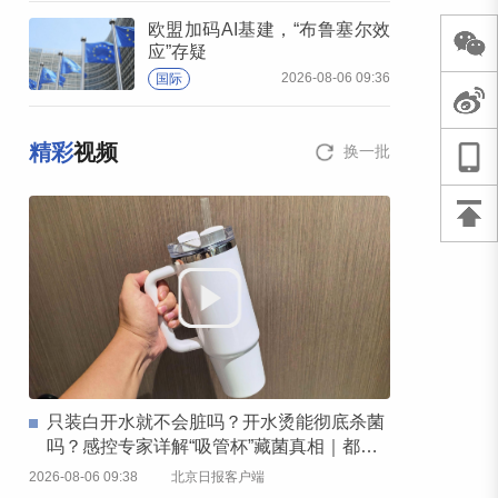
欧盟加码AI基建，“布鲁塞尔效
应”存疑
2026-08-06 09:36
国际
精彩
视频
换一批
只装白开水就不会脏吗？开水烫能彻底杀菌
吗？感控专家详解“吸管杯”藏菌真相｜都视
频·热观察
2026-08-06 09:38
北京日报客户端