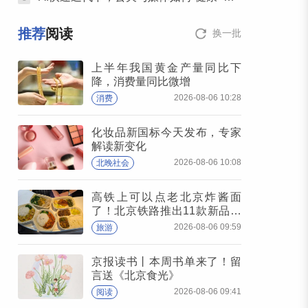
推荐
阅读
换一批
上半年我国黄金产量同比下
降，消费量同比微增
2026-08-06 10:28
消费
化妆品新国标今天发布，专家
解读新变化
2026-08-06 10:08
北晚社会
高铁上可以点老北京炸酱面
了！北京铁路推出11款新品高
铁餐
2026-08-06 09:59
旅游
京报读书丨本周书单来了！留
言送《北京食光》
2026-08-06 09:41
阅读