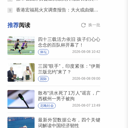
香港宏福苑火灾调查报告：大火或由烟头引起
9
推荐
阅读
换一批
四十三载活力依旧 孩子们心心
念念的百队杯开幕了！
2026-08-08 10:42
体坛
三国“联手”，印度紧张：“伊斯
兰版北约”来了？
2026-08-08 09:00
国际
散布“洪水死了1万人”谣言，广
西横州一男子被拘
2026-08-07 13:49
北晚社会
最新外贸数据公布，四个关键
词解读中国经济韧性