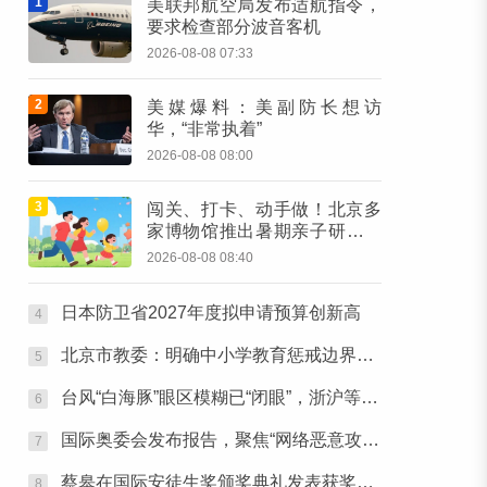
1
美联邦航空局发布适航指令，
要求检查部分波音客机
2026-08-08 07:33
2
美媒爆料：美副防长想访
华，“非常执着”
2026-08-08 08:00
3
闯关、打卡、动手做！北京多
家博物馆推出暑期亲子研学活
动
2026-08-08 08:40
日本防卫省2027年度拟申请预算创新高
4
北京市教委：明确中小学教育惩戒边界、实施程序
5
台风“白海豚”眼区模糊已“闭眼”，浙沪等地位于台风危险半圆
6
国际奥委会发布报告，聚焦“网络恶意攻击与体育”
7
蔡皋在国际安徒生奖颁奖典礼发表获奖感言：那个手握木炭条涂鸦的小女孩始终留在心底
8