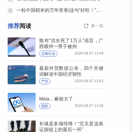
一粒中国稻米的万年答卷|这句“好吃！”，可真不简单
9
推荐
阅读
换一批
散布“洪水死了1万人”谣言，广
西横州一男子被拘
2026-08-07 13:49
北晚社会
最新外贸数据公布，四个关键
词解读中国经济韧性
2026-08-07 13:43
产经
Meta，麻烦大了
2026-08-07 13:36
国际
长城是多烟传烽！“北京是这条
证据链上的最后一环”