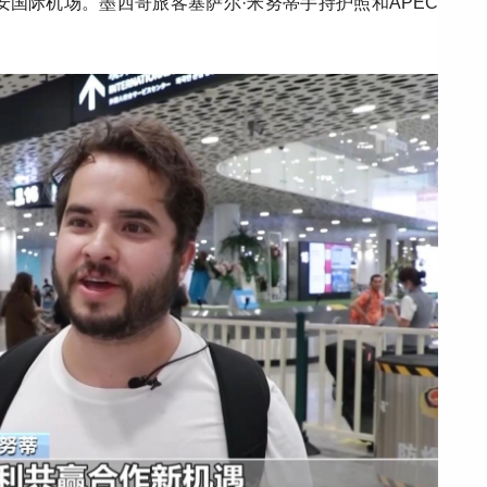
安国际机场。墨西哥旅客塞萨尔·米努蒂手持护照和APEC
。