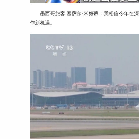
墨西哥旅客 塞萨尔·米努蒂：我相信今年在
作新机遇。