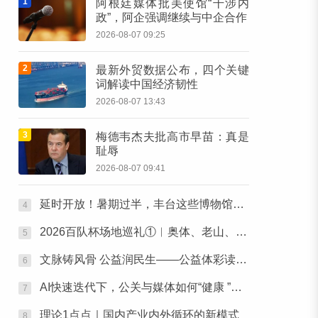
1
阿根廷媒体批美使馆“干涉内
政”，阿企强调继续与中企合作
2026-08-07 09:25
2
最新外贸数据公布，四个关键
词解读中国经济韧性
2026-08-07 13:43
3
梅德韦杰夫批高市早苗：真是
耻辱
2026-08-07 09:41
延时开放！暑期过半，丰台这些博物馆的“夏令时”还在继续→
4
2026百队杯场地巡礼①︱奥体、老山、郑常庄赛区静候百队杯开幕
5
文脉铸风骨 公益润民生——公益体彩读书会《唐诗宋词中的功夫梦》圆满落幕
6
AI快速迭代下，公关与媒体如何“健康 ”行之张北草原主题活动圆满落幕
7
理论1点点｜国内产业内外循环的新模式
8