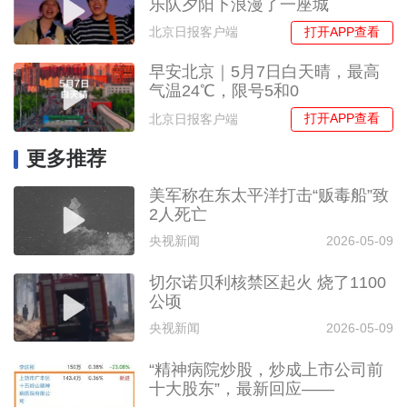
乐队夕阳下浪漫了一座城
打开APP查看
北京日报客户端
早安北京｜5月7日白天晴，最高
气温24℃，限号5和0
打开APP查看
北京日报客户端
更多推荐
美军称在东太平洋打击“贩毒船”致
2人死亡
央视新闻
2026-05-09
切尔诺贝利核禁区起火 烧了1100
公顷
央视新闻
2026-05-09
“精神病院炒股，炒成上市公司前
十大股东”，最新回应——