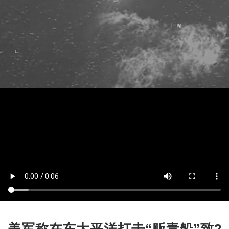
美军称在东太平洋打击“贩毒船”致2