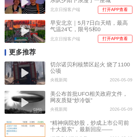
乐队夕阳下浪漫了一座城
打开APP查看
北京日报客户端
早安北京｜5月7日白天晴，最高
气温24℃，限号5和0
打开APP查看
北京日报客户端
更多推荐
切尔诺贝利核禁区起火 烧了1100
公顷
央视新闻
2026-05-09
美公布首批UFO相关政府文件，
网友质疑“炒冷饭”
央视新闻
2026-05-09
“精神病院炒股，炒成上市公司前
十大股东”，最新回应——