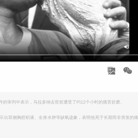
件的审判中表示，马拉多纳去世前遭受了约12个小时的痛苦折磨。
显示出双侧胸腔积液、全身水肿等缺氧迹象，表明他死于长期而非突发的痛