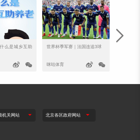
｜什么是城乡互助
世界杯季军赛｜法国连追3球
姆巴佩世
咪咕体育
咪咕体育