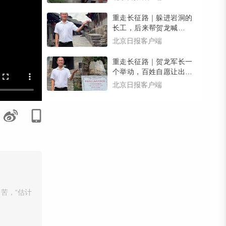
有惊喜）
重走长征路｜躲进岩洞的
长工，后来帮贺龙喊回了
逃跑的乡亲们，壮大了红
北京日报客户端
军力量
重走长征路｜贺龙军长一
个举动，百姓自愿让出家
宅，红三军在南腰界有了
北京日报客户端
司令部
苦，“估计