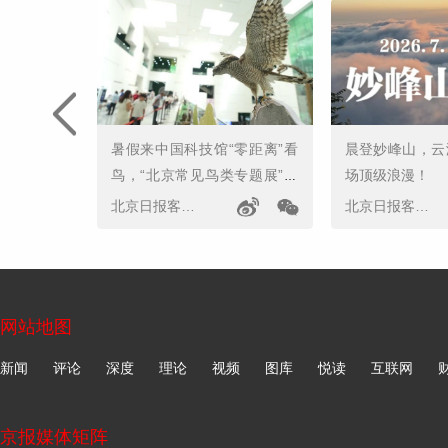
暑假来中国科技馆“零距离”看
晨登妙峰山，云
鸟，“北京常见鸟类专题展”开
场顶级浪漫！
幕
北京日报客户端
北京日报客户端
网站地图
新闻
评论
深度
理论
视频
图库
悦读
互联网
京报媒体矩阵