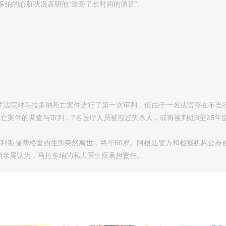
多纳的心脏状况表明他“遭受了长时间的痛苦”。
西德罗法院对马拉多纳死亡案件进行了第一次审判，但由于一名法官存在不当
死亡案件的调查与审判，7名医疗人员被控过失杀人，或将被判处8至25年
斯艾利斯省蒂格雷的住所突然离世，终年60岁。阿根廷警方和检察机构公布
的亲属认为，马拉多纳的私人医生应承担责任。