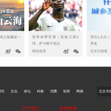
海之巅邂逅一
世界杯季军赛｜英格兰第5
理论1点点
球，萨卡帽子戏法
养老
咪咕体育
北京日报客户端
财经
文化
体坛
科教
消费
矩阵
网摘
关于我们
友情链接