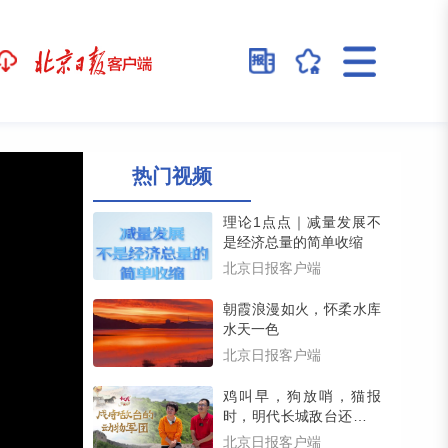
热门视频
理论1点点｜减量发展不
是经济总量的简单收缩
北京日报客户端
朝霞浪漫如火，怀柔水库
水天一色
北京日报客户端
鸡叫早，狗放哨，猫报
时，明代长城敌台还藏着
一支动物戍守军团（留言
北京日报客户端