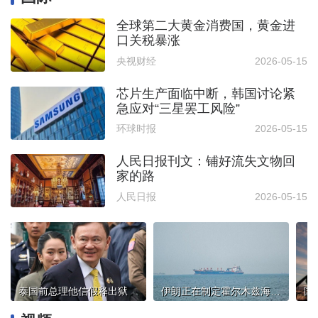
全球第二大黄金消费国，黄金进
口关税暴涨
央视财经
2026-05-15
芯片生产面临中断，韩国讨论紧
急应对“三星罢工风险”
环球时报
2026-05-15
人民日报刊文：铺好流失文物回
家的路
人民日报
2026-05-15
泰国前总理他信假释出狱
伊朗正在制定霍尔木兹海峡相关法律草案
国