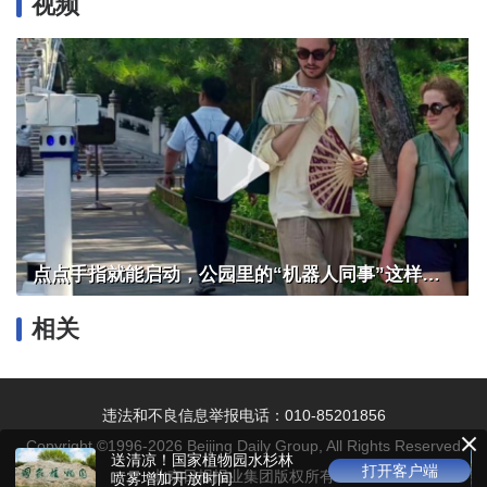
视频
点点手指就能启动，公园里的“机器人同事”这样干活
相关
违法和不良信息举报电话：010-85201856
Copyright ©1996-
2026
Beijing Daily Group, All Rights Reserved
送清凉！国家植物园水杉林
打开客户端
北京日报报业集团版权所有
喷雾增加开放时间