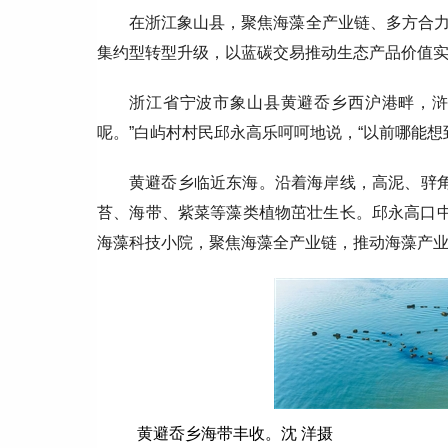
在浙江象山县，聚焦海藻全产业链、多方合
集约型转型升级，以蓝碳交易推动生态产品价值
浙江省宁波市象山县黄避岙乡西沪港畔，浒
呢。”白屿村村民邱永高乐呵呵地说，“以前哪能想
黄避岙乡临近东海。沿着海岸线，高泥、骍
苔、海带、紫菜等藻类植物茁壮生长。邱永高口中
海藻科技小院，聚焦海藻全产业链，推动海藻产
黄避岙乡海带丰收。沈 洋摄