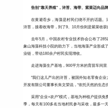
告别“靠天养殖”，浒苔、海带、紫菜迈向品
在黄避岙乡，海藻是村民们绕不开的话题。浒
浒苔，接着收海带，到了9、10月份则是紫菜收获
去年5月，中国农村专业技术协会公布了28
象山海藻科技小院的助力下，当地海藻产业形成
业链，带动180余户村民实现增收。
走进海藻生产基地，900平方米的育苗车间
“我们这儿产出的浒苔，被国外知名零食企业
开发有限公司董事长朱文荣说，“依托天然的生态
采用“企业+农户”模式，基地为种植户提供免
季，每天有100多名当地村民参与采收，最多一