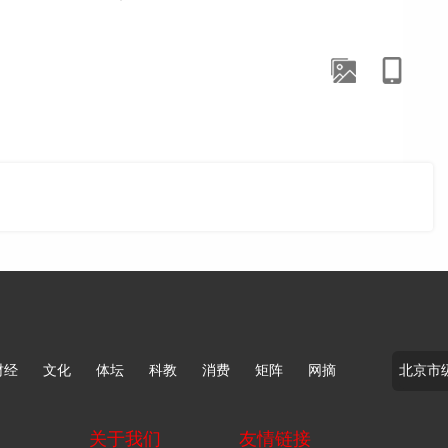
晰了。”象山县海洋经济发展中心副主任杨扬说。
汇核算方法等行业标准的正式实施，为蓝碳计量和交易打下
研究院、基地生产方组建“政院企”攻坚团队，一起推动完
碳汇量化监测。
”。2024年3月，宁波和福建厦门两地产权机构成立全国
区域互认”；2024年6月，宁波、厦门、广东深圳等五地
蓝碳交易团体标准正式立项……截至目前，黄避岙乡已完成
5万元。
生态保护的价值。按照分配方案，交易收入被用作购买海藻
200元的海藻苗，这可是靠保护大海赚的钱！”沪港村村民
财经
文化
体坛
科教
消费
矩阵
网摘
觉保护海洋生态环境。
年3月，象山设立全国首个跨省共建的蓝碳生态碳账户后，完
关于我们
友情链接