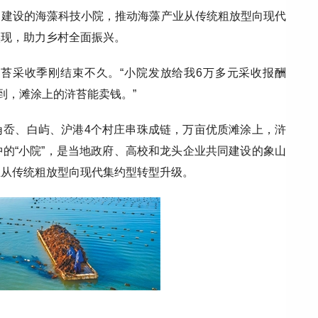
力建设的海藻科技小院，推动海藻产业从传统粗放型向现代
实现，助力乡村全面振兴。
苔采收季刚结束不久。“小院发放给我6万多元采收报酬
到，滩涂上的浒苔能卖钱。”
角岙、白屿、沪港4个村庄串珠成链，万亩优质滩涂上，浒
的“小院”，是当地政府、高校和龙头企业共同建设的象山
业从传统粗放型向现代集约型转型升级。