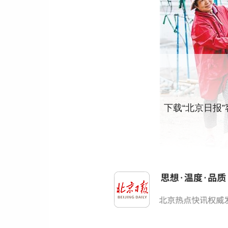
下载“北京日报
村民在西沪港晾晒紫菜。郑凯侠摄
2023年2月28日，黄避岙乡斑斓海岸线广
港渔业一年2340.1吨碳汇量，以每吨106元的价格