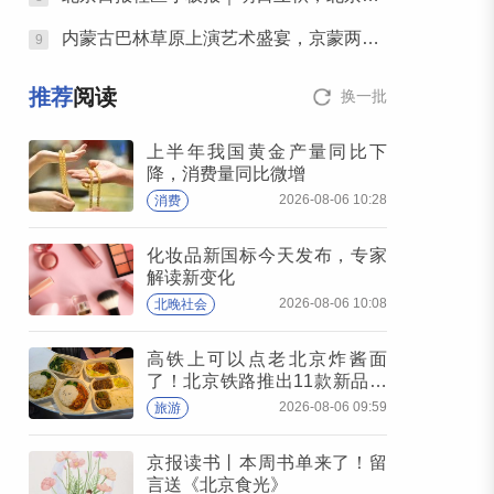
内蒙古巴林草原上演艺术盛宴，京蒙两地艺术家携手为人民歌唱
9
推荐
阅读
换一批
上半年我国黄金产量同比下
降，消费量同比微增
2026-08-06 10:28
消费
化妆品新国标今天发布，专家
解读新变化
2026-08-06 10:08
北晚社会
高铁上可以点老北京炸酱面
了！北京铁路推出11款新品高
铁餐
2026-08-06 09:59
旅游
京报读书丨本周书单来了！留
言送《北京食光》