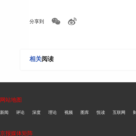
“蓝碳交易，让生态产品价值实现的路子更清
这笔蓝碳拍卖交易的背后，一方面是海洋碳
分享到
基础；另一方面是象山县发改局积极联合宁波海洋
成碳汇项目设计与碳汇资源评估、方法学适用、
首单拍卖成功后，象山县在蓝碳领域持续“破圈
相关
阅读
首个跨省共建的蓝碳生态碳账户，实现“标准共建、
产权交易机构联合发布蓝碳交易创新倡议，全国
9笔、总量超6000吨的海藻碳汇交易，总金额超4
蓝碳交易收益的分配，也让村民切实感受到
网站地图
苗并免费送给村民们继续养殖，“去年我分到价值1
新闻
评论
深度
理论
视频
图库
悦读
互联网
何世昌说，现在，渔民们渔船作业格外小心，自
创新的还有与蓝碳相关的司法模式。2024
京报媒体矩阵