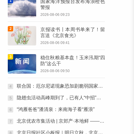
1
国家海洋预报台发布海浪橙色
警报
2026-08-06 09:23
2
京报读书丨本周书单来了！留
言送《北京食光》
2026-08-06 09:41
3
稳住秋粮基本盘！玉米汛期“四
防”这么干
2026-08-06 09:50
联合国：厄尔尼诺现象恐加剧脆弱国家的粮食问题
4
隐翅虫活动高峰期到了，已有人“中招”，医生提醒——
5
“鸿雁爸爸”潘清泉：来南海子看“雁浪”
6
北京优农市集活动 | 京郊产·本地鲜 ——本周六，去朝阳公园“鲜”起来！
7
北京日报社区小板报｜明日立秋，北京还要热多久？
8