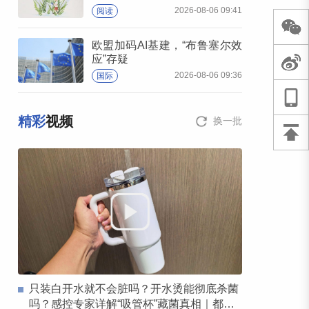
2026-08-06 09:41
阅读
欧盟加码AI基建，“布鲁塞尔效
应”存疑
2026-08-06 09:36
国际
精彩
视频
换一批
只装白开水就不会脏吗？开水烫能彻底杀菌
吗？感控专家详解“吸管杯”藏菌真相｜都视