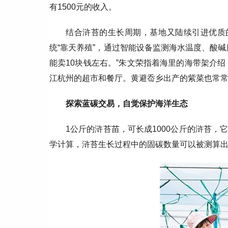
有1500元的收入。
结合浒苔的生长周期，基地又陆续引进优质
统“靠天养殖”，通过智能设备监测海水温度、酸
能卖10块钱左右。”朱文荣指着海里的海带架介绍
江杭州的超市和餐厅。黄避岙乡出产的紫菜也常常
探索蓝碳交易，自觉保护海洋生态
1公斤的浒苔苗，可长成1000公斤的浒苔
学计算，浒苔生长过程中的固碳数量可以被测算