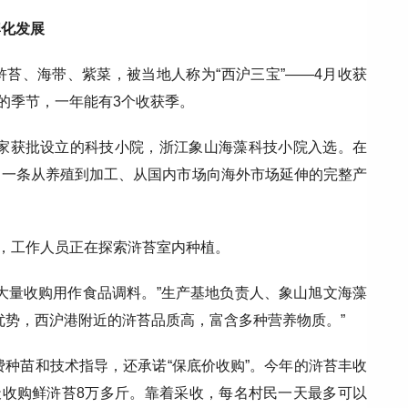
牌化发展
苔、海带、紫菜，被当地人称为“西沪三宝”——4月收获
的季节，一年能有3个收获季。
5家获批设立的科技小院，浙江象山海藻科技小院入选。在
了一条从养殖到加工、从国内市场向海外市场延伸的完整产
里，工作人员正在探索浒苔室内种植。
大量收购用作食品调料。”生产基地负责人、象山旭文海藻
优势，西沪港附近的浒苔品质高，富含多种营养物质。”
费种苗和技术指导，还承诺“保底价收购”。今年的浒苔丰收
天收购鲜浒苔8万多斤。靠着采收，每名村民一天最多可以