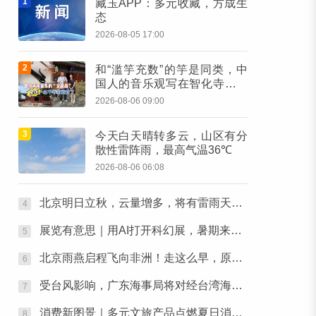
1
藏玉APP：多元收藏，方成生
态
2026-08-05 17:00
2
和“滥竽充数”的竽是同类，中
国人的音乐观写在智化寺京音
乐的乐器里
2026-08-06 09:00
3
今天白天晴转多云，山区有分
散性雷阵雨，最高气温36℃
2026-08-06 06:08
北京明日立秋，云量增多，将有雷雨天气出没
4
展览有意思｜用AI打开科幻展，暑期来北京体验“南天门计划”科幻装备
5
北京雨燕启程飞向非洲！走这么早，原来跟主汛期有关
6
受台风影响，广东海事局将对经台湾海峡南口北上船舶实施交通管制
7
消费新图景｜多元文旅产品点燃夏日消费热潮
8