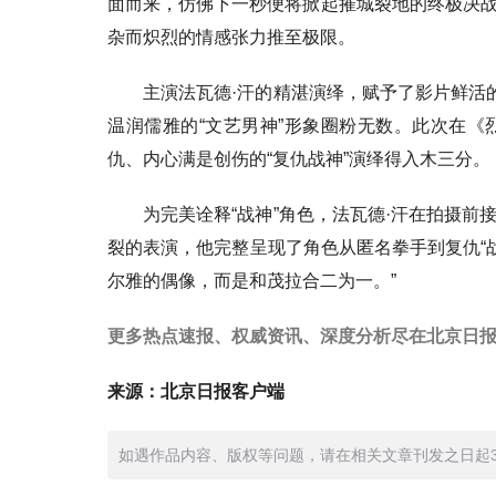
面而来，仿佛下一秒便将掀起摧城裂地的终极决
杂而炽烈的情感张力推至极限。
主演法瓦德·汗的精湛演绎，赋予了影片鲜活
温润儒雅的“文艺男神”形象圈粉无数。此次在
仇、内心满是创伤的“复仇战神”演绎得入木三分。
为完美诠释“战神”角色，法瓦德·汗在拍摄
裂的表演，他完整呈现了角色从匿名拳手到复仇“
尔雅的偶像，而是和茂拉合二为一。”
更多热点速报、权威资讯、深度分析尽在北京日报
来源：北京日报客户端
如遇作品内容、版权等问题，请在相关文章刊发之日起30日