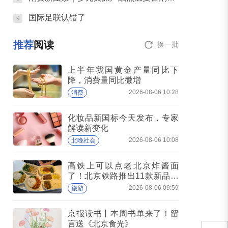
国际足联认错了
9
推荐
阅读
换一批
上半年我国黄金产量同比下
降，消费量同比微增
2026-08-06 10:28
消费
化妆品新国标今天发布，专家
解读新变化
2026-08-06 10:08
北晚社会
高铁上可以点老北京炸酱面
了！北京铁路推出11款新品高
铁餐
2026-08-06 09:59
旅游
京报读书丨本周书单来了！留
言送《北京食光》