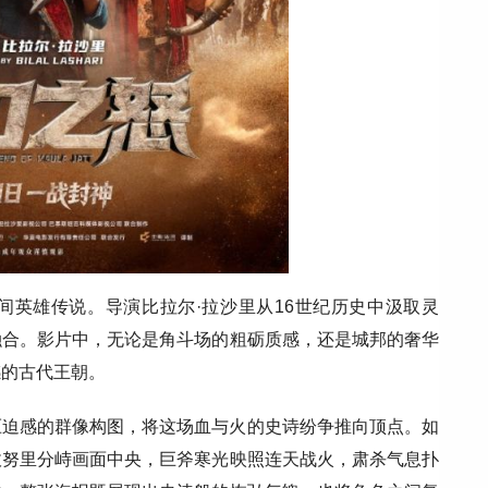
间英雄传说。导演比拉尔·拉沙里从16世纪历史中汲取灵
融合。影片中，无论是角斗场的粗砺质感，还是城邦的奢华
感的古代王朝。
压迫感的群像构图，将这场血与火的史诗纷争推向顶点。如
敌努里分峙画面中央，巨斧寒光映照连天战火，肃杀气息扑