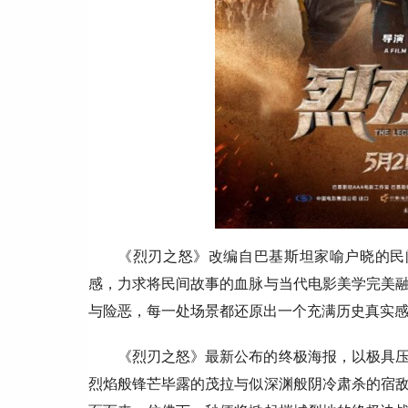
《烈刃之怒》改编自巴基斯坦家喻户晓的民
感，力求将民间故事的血脉与当代电影美学完美
与险恶，每一处场景都还原出一个充满历史真实
《烈刃之怒》最新公布的终极海报，以极具
烈焰般锋芒毕露的茂拉与似深渊般阴冷肃杀的宿