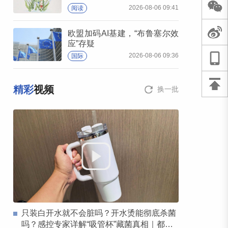
2026-08-06 09:41
阅读
欧盟加码AI基建，“布鲁塞尔效
应”存疑
2026-08-06 09:36
国际
精彩
视频
换一批
只装白开水就不会脏吗？开水烫能彻底杀菌
吗？感控专家详解“吸管杯”藏菌真相｜都视