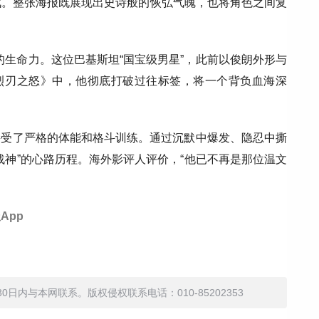
战。整张海报既展现出史诗般的恢弘气魄，也将角色之间复
的生命力。这位巴基斯坦“国宝级男星”，此前以俊朗外形与
《烈刃之怒》中，他彻底打破过往标签，将一个背负血海深
前接受了严格的体能和格斗训练。通过沉默中爆发、隐忍中撕
战神”的心路历程。海外影评人评价，“他已不再是那位温文
App
内与本网联系。版权侵权联系电话：010-85202353