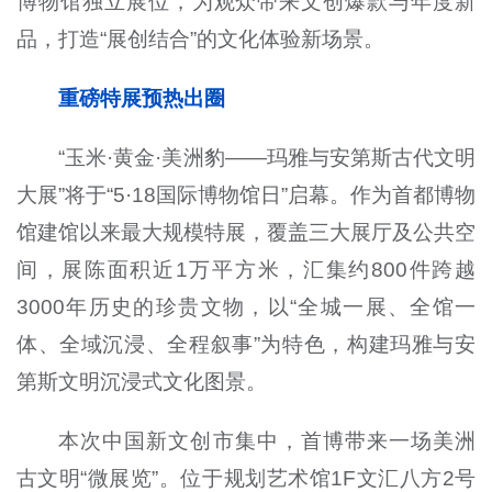
博物馆独立展位，为观众带来文创爆款与年度新
品，打造“展创结合”的文化体验新场景。
重磅特展预热出圈
“玉米·黄金·美洲豹——玛雅与安第斯古代文明
大展”将于“5·18国际博物馆日”启幕。作为首都博物
馆建馆以来最大规模特展，覆盖三大展厅及公共空
间，展陈面积近
1
万平方米，汇集约
800
件跨越
3000
年历史的珍贵文物，以“全城一展、全馆一
体、全域沉浸、全程叙事”为特色，构建玛雅与安
第斯文明沉浸式文化图景。
本次中国新文创市集中，首博带来一场美洲
古文明“微展览”。位于规划艺术馆
1F
文汇八方
2
号