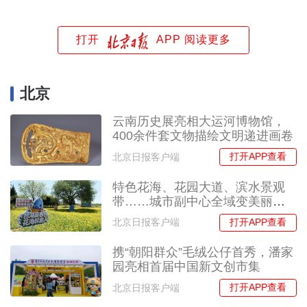
打开
APP 阅读更多
北京
云南历史展亮相大运河博物馆，
400余件套文物描绘文明递进画卷
打开APP查看
北京日报客户端
特色花海、花园大道、滨水景观
带……城市副中心全域变美丽大
花园
打开APP查看
北京日报客户端
携“朝阳群众”毛绒公仔首秀，潘家
园亮相首届中国新文创市集
打开APP查看
北京日报客户端