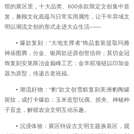
馆的展区里，十大品类、600余款限定文创集中首
发，兼顾文化底蕴与日常实用属性，让千年异域文
明以潮流文创的形式走进大众生活——
• 爆款复刻：“大地支撑者”饰品套装提取玛雅
神庙图腾，分金、银两款还原创世信仰；莫切金冠
饰复刻安第斯冶金巅峰工艺；金羊驼项链以印加金
器为原型，传递古老祝福。
• 潮流好物：“豹”款文创雪糕复刻美洲豹陶罐
斑纹，成打卡爆款；玉米造型玩偶、抓夹、神秘种
子盲盒，解锁农业文明互动乐趣。
• 沉浸体验：展区特设古文明主题换装区，观