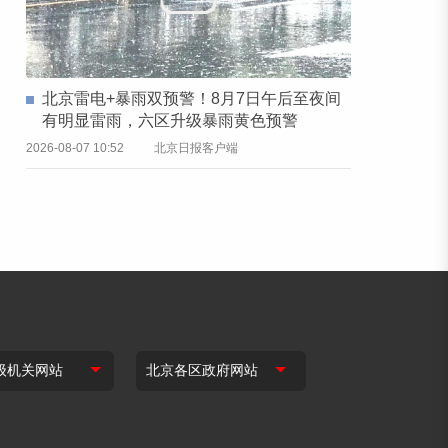
北京雷电+暴雨双预警！8月7日午后至夜间
有明显雷雨，六区升级暴雨黄色预警
2026-08-07 10:52
北京日报客户端