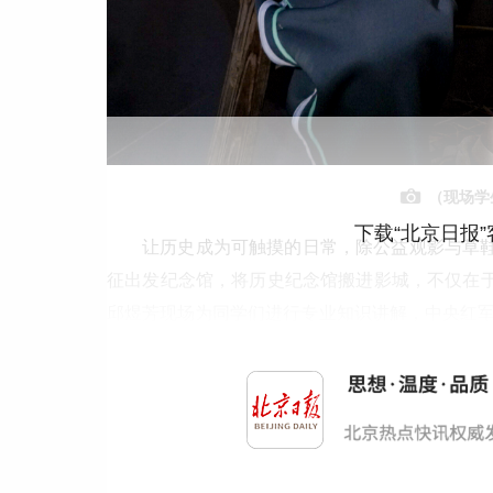
（现场学
下载“北京日报
让历史成为可触摸的日常，除公益观影与草鞋
征出发纪念馆，将历史纪念馆搬进影城，不仅在于
邱煜芳现场为同学们进行专业知识讲解，中央红
课，参观讲解加教学，瞬间将同学们的思绪拉
示，“让每一位走进影城的观众，都能触摸那段
更是沉甸甸的责任”。
据介绍，本次于都万达影城正式挂牌为长征