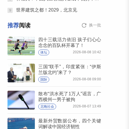
世界建筑之都！2029，北京见
9
推荐
阅读
换一批
四十三载活力依旧 孩子们心心
念念的百队杯开幕了！
2026-08-08 10:42
体坛
三国“联手”，印度紧张：“伊斯
兰版北约”来了？
2026-08-08 09:00
国际
散布“洪水死了1万人”谣言，广
西横州一男子被拘
2026-08-07 13:49
北晚社会
最新外贸数据公布，四个关键
词解读中国经济韧性