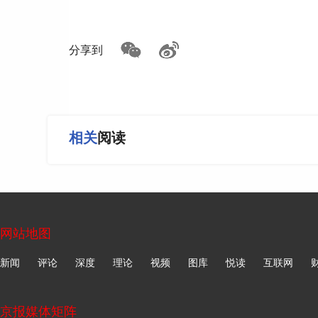
纪念馆的一个日常场景的文化展示点。国家积极推
城市文化消费空间、倡导多元业态融合。作为行业
更广阔的内容维度，让万达影城不再只是观影场
分享到
众提供沉浸式文化体验。
相关
阅读
网站地图
新闻
评论
深度
理论
视频
图库
悦读
互联网
京报媒体矩阵