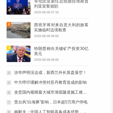
1
哥伦比亚新任总统德拉埃斯普
列亚宣誓就职
2026-08-08 07:33
2
西班牙将对来自意大利的旅客
实施临时边境检查
2026-08-08 08:00
3
特朗普称向关键矿产投资30亿
美元
2026-08-08 09:00
涉华声明没达成，新西兰外长算盘落空！
4
中方呼吁缓解冲突对苏丹教育造成的影响
5
攻坚国内规模最大城市湖底隧道施工难题，“南湖号”盾构机下线
6
受台风“白海豚”影响，日本超5万用户停电
7
林毅夫：中国人工智能具备成本优势，对中国与美国竞争有信心
8