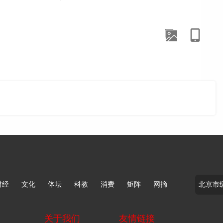
动“电影+”融合发展，鼓励影院从单一的放映场所升级为
龙头，深耕“超级娱乐空间”战略，儒意电影将边界拓展到
所，更成为一个可感知、可触摸的公共文化空间，持续为公
财经
文化
体坛
科教
消费
矩阵
网摘
关于我们
友情链接