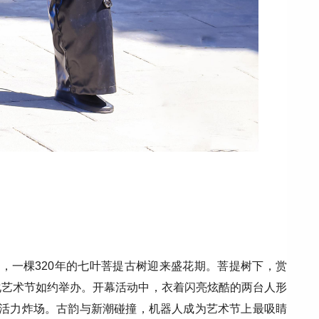
，一棵320年的七叶菩提古树迎来盛花期。菩提树下，赏
化艺术节如约举办。开幕活动中，衣着闪亮炫酷的两台人形
》活力炸场。古韵与新潮碰撞，机器人成为艺术节上最吸睛