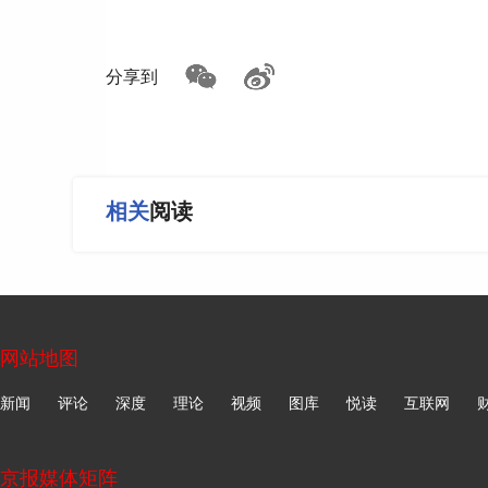
第四届菩提花开文化艺术节上，机器人和街
分享到
“连续两年春晚亮相，机器人深受大众喜爱
器人助阵开幕。”活动策划负责人朱凯强告诉记
合，最终舞台效果超出预期。
相关
阅读
演出结束后，机器人走进市集，和游客比心
强表示，首次把机器人引入线下文旅活动，引流
入机器人元素。”
网站地图
今年，机器人租赁业务火了。企业年会、市
场热度节节攀升。
新闻
评论
深度
理论
视频
图库
悦读
互联网
北京亦庄机器人科技产业发展有限公司商业
京报媒体矩阵
发来得猝不及防。他所在事业部去年9月刚成立时