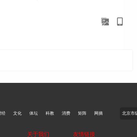
舞演员同台炫技。
。今年想在传统活动形式上做些创新，特意租赁两台人形机
者，前期机器人与舞蹈演员分开排练，仅提前两天进场磨
、握手、趣味互动，不少市民驻足拍照、近距离围观。朱凯
聚客效果立竿见影，“今后各类节庆市集，会考虑常态化融
集展会、商业卖场等大众场景，都能见到机器人的身影，市
财经
文化
体坛
科教
消费
矩阵
网摘
运营事业部技术总监赵龙宇，今年感受明显——市场需求爆
关于我们
友情链接
，机器人租赁还不温不火，需求基本局限在大型展会。“今