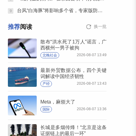
台风“白海豚”将影响多个省，专家版防护指南请收好
9
推荐
阅读
换一批
散布“洪水死了1万人”谣言，广
西横州一男子被拘
2026-08-07 13:49
北晚社会
最新外贸数据公布，四个关键
词解读中国经济韧性
2026-08-07 13:43
产经
Meta，麻烦大了
2026-08-07 13:36
国际
长城是多烟传烽！“北京是这条
证据链上的最后一环”