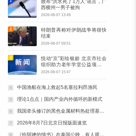
1
散布“洪水死了1万人”谣言，广
西横州一男子被拘
2026-08-07 13:49
2
特朗普再称对伊朗战争将很快
结束
2026-08-07 09:51
3
悦动“京”彩绘银龄 北京市社会
组织助力老年学堂公益项目稳
步推进
2026-08-07 15:47
中国渔船在海上救起5名塞拉利昂渔民
4
理论1点点｜国内产业内外循环的新模式
5
我国牵头修订的黑色金属材料热处理基础领域国际标准发布
6
2026年8月7日北京日报版面速览
7
《给阿嬷的情书》在泰国公映，有人观后落泪，有人提笔寄语亲人
8