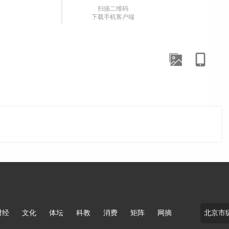
扫描二维码
下载手机客户端
（流程编辑：U072）
内与本网联系。版权侵权联系电话：010-85202353
财经
文化
体坛
科教
消费
矩阵
网摘