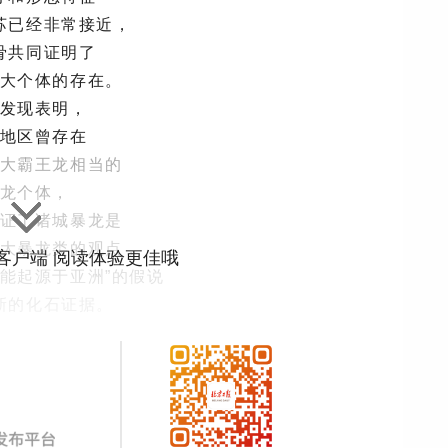
苏已经非常接近，
骨共同证明了
大个体的存在。
发现表明，
地区曾存在
大霸王龙相当的
龙个体，
证了诸城暴龙是
大暴龙类的观点，
”客户端 阅读体验更佳哦
可能起源于亚洲”的假说
新的化石证据。
击查看本期探展
族上演“王者聚会”》
App