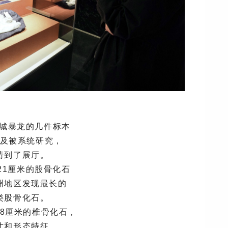
城暴龙的几件标本
及被系统研究，
请到了展厅。
21厘米的股骨化石
洲地区发现最长的
类股骨化石。
28厘米的椎骨化石，
寸和形态特征