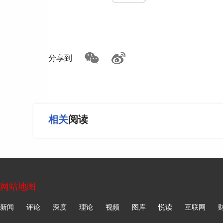
来源：北京日报客户端
分享到
如遇作品内容、版权等问题，请在相关文章刊发之日起30日
相关
阅读
网站地图
新闻
评论
深度
理论
视频
图库
悦读
互联网