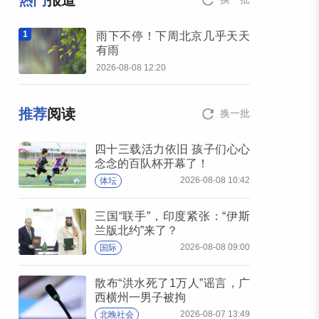
热门
报道
1
雨下不停！下周北京几乎天天
有雨
2026-08-08 12:20
推荐
阅读
换一批
四十三载活力依旧 孩子们心心
念念的百队杯开幕了！
2026-08-08 10:42
体坛
三国“联手”，印度紧张：“伊斯
兰版北约”来了？
2026-08-08 09:00
国际
散布“洪水死了1万人”谣言，广
西横州一男子被拘
2026-08-07 13:49
北晚社会