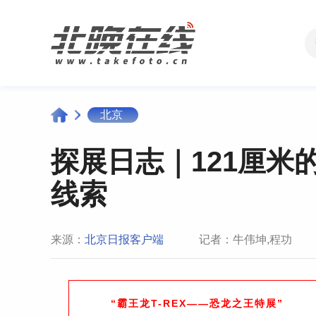
北京
探展日志｜121厘米
线索
来源：
北京日报客户端
记者：牛伟坤,程功
“霸王龙T-REX——恐龙之王特展”