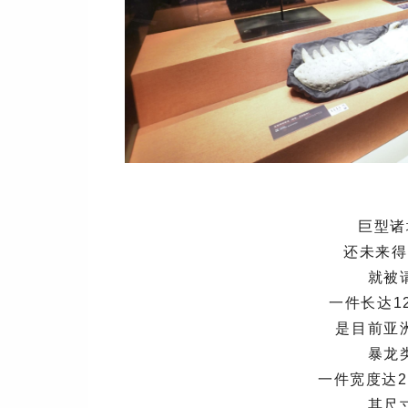
巨型诸
还未来得
就被
一件长达1
是目前亚
暴龙
一件宽度达
其尺