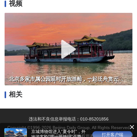
视频
北京多家市属公园延时开放游船，一起泛舟赏云霞！
相关
违法和不良信息举报电话：010-85201856
Copyright ©1996-
2026
Beijing Daily Group, All Rights Reserved
京城博物馆进入“夏令时”，外
打开客户端
北京日报报业集团版权所有
地游客给“周一开放日”点赞