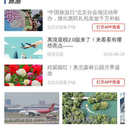
旅游
“中国旅游日”北京分会场活动举
办，推出惠民礼包发放千万补贴
打开APP查看
北京日报客户端
离境退税2.0版来了！来看看有哪
些亮点——
经济日报
2026-05-19
姹紫嫣红！奥北森林公园月季盛
放
打开APP查看
北京日报客户端
机场口岸客流攀升！APEC中国年，深圳准备好了
透视景区免票现象：门票“做减法”，文旅“添活力”