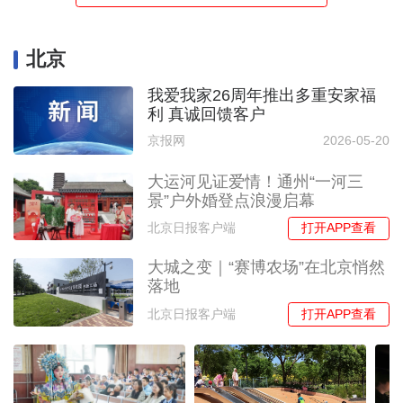
北京
我爱我家26周年推出多重安家福
利 真诚回馈客户
京报网
2026-05-20
大运河见证爱情！通州“一河三
景”户外婚登点浪漫启幕
打开APP查看
北京日报客户端
大城之变｜“赛博农场”在北京悄然
落地
打开APP查看
北京日报客户端