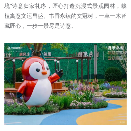
境”诗意归家礼序，匠心打造沉浸式景观园林，栽
植寓意文运昌盛、书香永续的文冠树，一草一木皆
藏匠心，一步一景尽是诗意。