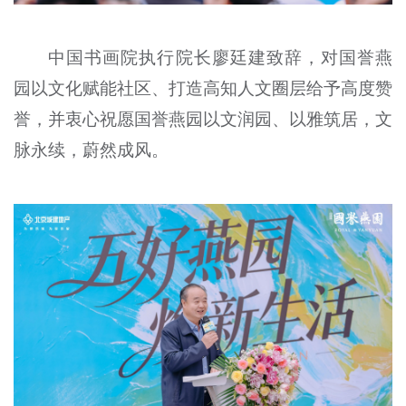
中国书画院执行院长廖廷建致辞，对国誉燕
园以文化赋能社区、打造高知人文圈层给予高度赞
誉，并衷心祝愿国誉燕园以文润园、以雅筑居，文
脉永续，蔚然成风。