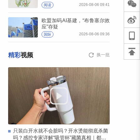
2026-08-06 09:41
阅读
欧盟加码AI基建，“布鲁塞尔效
应”存疑
2026-08-06 09:36
国际
精彩
视频
换一批
只装白开水就不会脏吗？开水烫能彻底杀菌
吗？感控专家详解“吸管杯”藏菌真相｜都视