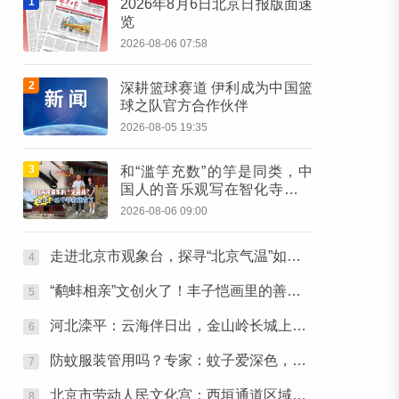
1
2026年8月6日北京日报版面速
览
2026-08-06 07:58
2
深耕篮球赛道 伊利成为中国篮
球之队官方合作伙伴
2026-08-05 19:35
3
和“滥竽充数”的竽是同类，中
国人的音乐观写在智化寺京音
乐的乐器里
2026-08-06 09:00
走进北京市观象台，探寻“北京气温”如何测出
4
“鹬蚌相亲”文创火了！丰子恺画里的善意，成了可以随身携带的治愈感
5
河北滦平：云海伴日出，金山岭长城上演绝美画卷
6
防蚊服装管用吗？专家：蚊子爱深色，穿浅色衣服不易招蚊子
7
北京市劳动人民文化宫：西垣通道区域将临时关闭
8