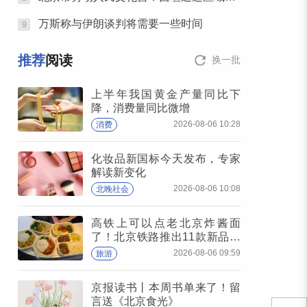
万斯称与伊朗谈判将需要一些时间
9
推荐
阅读
换一批
上半年我国黄金产量同比下
降，消费量同比微增
2026-08-06 10:28
消费
化妆品新国标今天发布，专家
解读新变化
2026-08-06 10:08
北晚社会
高铁上可以点老北京炸酱面
了！北京铁路推出11款新品高
铁餐
2026-08-06 09:59
旅游
京报读书丨本周书单来了！留
言送《北京食光》