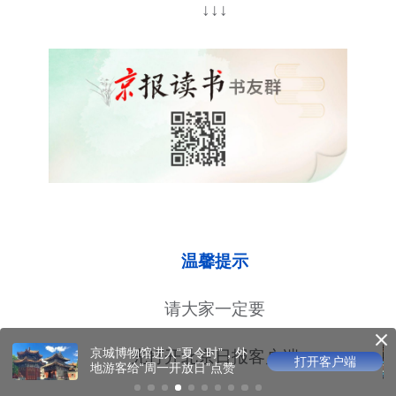
↓↓↓
温馨提示
请大家一定要
光影版乾隆花园邀观众沉浸
先打开北京日报客户端
打开客户端
游园