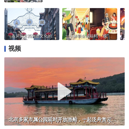
一条从买东西到逛文化的老街：老字号博物馆撬动大栅栏消费增量
一卡解锁全城福利！“蝶”卡使用攻略来啦——
视频
北京多家市属公园延时开放游船，一起泛舟赏云霞！