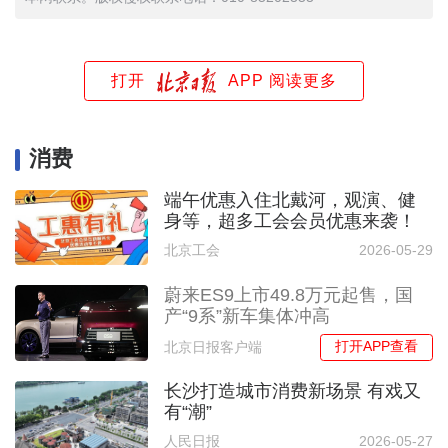
打开
APP 阅读更多
消费
端午优惠入住北戴河，观演、健
身等，超多工会会员优惠来袭！
北京工会
2026-05-29
蔚来ES9上市49.8万元起售，国
产“9系”新车集体冲高
打开APP查看
北京日报客户端
长沙打造城市消费新场景 有戏又
有“潮”
人民日报
2026-05-27