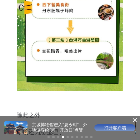
除此之外
光影版乾隆花园邀观众沉浸
打开客户端
游园
小编还为您整理了