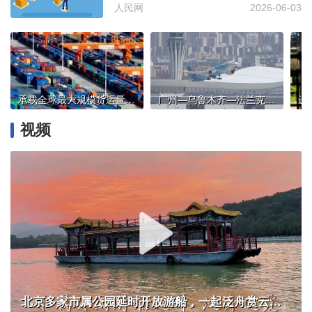
人民网
2026-06-03
承载全球最大规模货运量，这张网有多忙？
广州—乌鲁木齐—法兰克福航线开通，中欧往返可节省10余小时时长
视频
北京多家市属公园延时开放游船，一起泛舟赏云霞！