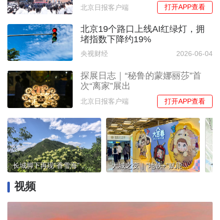
次
打开APP查看
北京日报客户端
北京19个路口上线AI红绿灯，拥
堵指数下降约19%
央视财经
2026-06-04
探展日志｜“秘鲁的蒙娜丽莎”首
次“离家”展出
打开APP查看
北京日报客户端
长城脚下再现“香雪海”，八达岭万亩暴马丁香绽放
大城之变｜“地铁+”赋能百业 微中心活力满格
视频