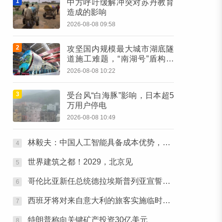
1
中方呼吁缓解冲突对苏丹教育
造成的影响
2026-08-08 09:58
2
攻坚国内规模最大城市湖底隧
道施工难题，“南湖号”盾构机
下线
2026-08-08 10:22
3
受台风“白海豚”影响，日本超5
万用户停电
2026-08-08 10:49
林毅夫：中国人工智能具备成本优势，对中国与美国竞争有信心
4
世界建筑之都！2029，北京见
5
哥伦比亚新任总统德拉埃斯普列亚宣誓就职
6
西班牙将对来自意大利的旅客实施临时边境检查
7
特朗普称向关键矿产投资30亿美元
8