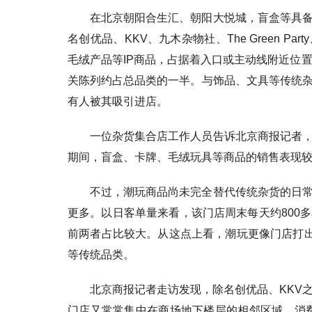
在北京朝阳合生汇、朝阳大悦城，盲盒等具
名创优品、KKV、九木杂物社、The Green 
毛绒产品等IP商品，占据着入口或主动线附近位置。如朝阳
关陈列约占总品类的一半。与饰品、文具等传统
有人被其吸引进店。
一位杂货集合店工作人员告诉北京商报记者
期间，盲盒、卡牌、毛绒玩具等商品的销售表现
不过，潮玩商品尚未完全替代传统杂货的日
更多。以日客单量来看，该门店周末每天约800
前两者占比较大。从这点上看，潮玩更像门店打出
等传统品类。
北京商报记者走访发现，除名创优品、KKV
门店又常常集中在商场地下楼层的相邻区域，消