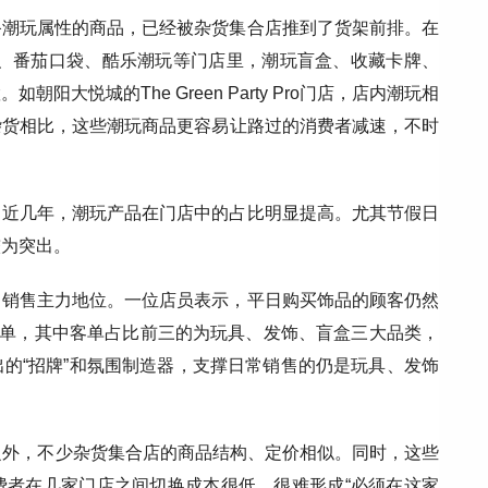
备潮玩属性的商品，已经被杂货集合店推到了货架前排。在
Party、番茄口袋、酷乐潮玩等门店里，潮玩盲盒、收藏卡牌、
大悦城的The Green Party Pro门店，店内潮玩相
杂货相比，这些潮玩商品更容易让路过的消费者减速，不时
，近几年，潮玩产品在门店中的占比明显提高。尤其节假日
较为突出。
常销售主力地位。一位店员表示，平日购买饰品的顾客仍然
多单，其中客单占比前三的为玩具、发饰、盲盒三大品类，
的“招牌”和氛围制造器，支撑日常销售的仍是玩具、发饰
之外，不少杂货集合店的商品结构、定价相似。同时，这些
费者在几家门店之间切换成本很低，很难形成“必须在这家