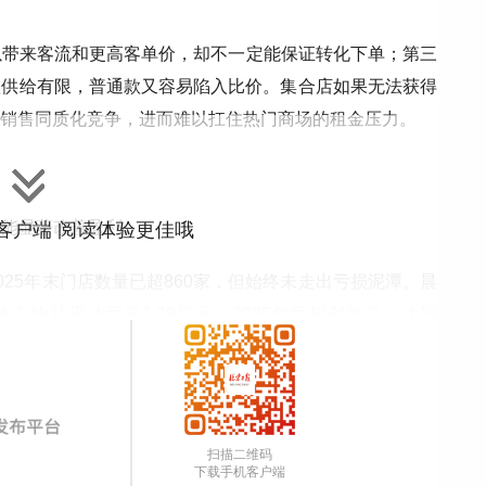
以带来客流和更高客单价，却不一定能保证转化下单；第三
款供给有限，普通款又容易陷入比价。集合店如果无法获得
类销售同质化竞争，进而难以扛住热门商场的租金压力。
未能显著改善盈利。
”客户端 阅读体验更佳哦
25年末门店数量已超860家，但始终未走出亏损泥潭。晨
木杂物社累计亏损1.79亿元，2025年亏损创新高，达到
 Green Party等集合店也曾出现核心商圈门店调整或关闭
IP，但未能形成强势爆款。此前，其于2025年3月底推
扫描二维码
89元、整端534元，上线近两个月后官方旗舰店销量仅47个。
下载手机客户端