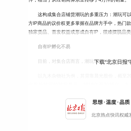
这构成集合店铺货潮玩的多重压力：潮玩可
方IP商品的议价权更多掌握在品牌方手中，热门
独家货品、首发权益或形成自有IP，很难摆脱品
自有IP孵化不易
目前，对集合店而言，潮玩带来的热闹似乎
下载“北京日报
以九木杂物社为例，其背靠晨光股份，截至20
光股份披露的财报显示，2019年至2025年，九
8451.04万元。与此同时，KKV、番茄口袋、The
的情况。
为多元化求生，九木杂物社也开始尝试孵化自有
出原创IP“小鸟人Gududu”初代盲盒，单个售价