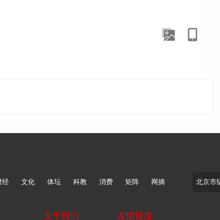
。
径仍是引入成熟IP，或争取独家款、限定款来降低同质化。
 Party推出独家围脖眼镜狗四叶草款，试图用特定款式制造
产品来拉新。不过，这类差异化往往具有阶段性，一旦授权到
一批能带动客流的商品。
绩显示，截至2025年12月31日，名创优品全年收入为
8485家，其中TOP TOY门店334家。公开资料还提到，名
YO、萝卜街等自有IP。据了解，YOYO相关产品上市不到
零售提高毛利空间和品牌记忆点，但前提是企业具备授权资
财经
文化
体坛
科教
消费
矩阵
网摘
径对大多数杂货集合店来说并不轻松——这意味着要在IP
关于我们
友情链接