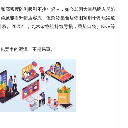
价和高密度陈列吸引不少年轻人，如今却因大量品牌入局陷
品类虽能提升进店客流，但杂货集合店依旧掣肘于潮玩渠道
权。2025年，九木杂物社持续亏损，番茄口袋、KKV等
质化竞争的泥潭，不是易事。