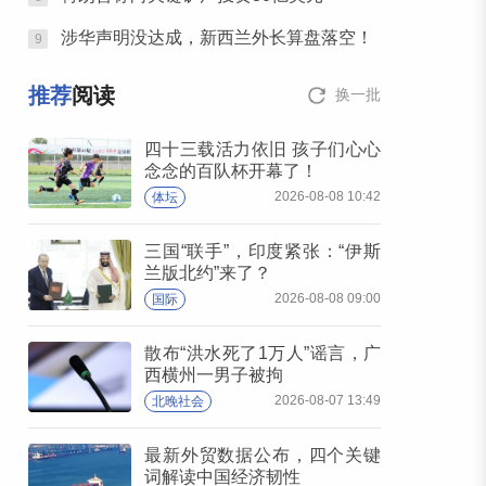
涉华声明没达成，新西兰外长算盘落空！
9
推荐
阅读
换一批
四十三载活力依旧 孩子们心心
念念的百队杯开幕了！
2026-08-08 10:42
体坛
三国“联手”，印度紧张：“伊斯
兰版北约”来了？
2026-08-08 09:00
国际
散布“洪水死了1万人”谣言，广
西横州一男子被拘
2026-08-07 13:49
北晚社会
最新外贸数据公布，四个关键
词解读中国经济韧性