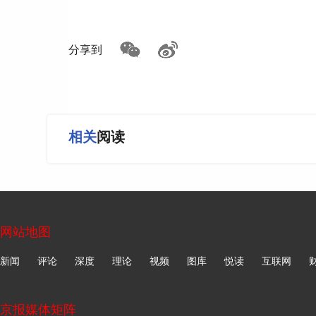
与WAKUKU等更具声量的潮玩IP相比，差距较大
在自有IP尚未成熟之前，集合店更可行的路
分享到
北京商报记者走访发现，有集合店如The Green
到店理由。KKV则靠定期推出与热门IP的联名
期、相似款扩散或热度转移，门店又需要寻找下
相关
阅读
名创优品提供了另一种参照。公司最新年度业
214.44亿元，同比增长26.2%，集团门店数达到
创优品已与超过180个全球IP合作，同时推进YO
半年销售额已超亿元。
网站地图
名创优品的经验表明，IP化可以帮助杂货
新闻
评论
深度
理论
视频
图库
悦读
互联网
源、产品开发、供应链组织等核心能力。但这条路
投入和成本控制之间重新寻找平衡。
京报媒体矩阵