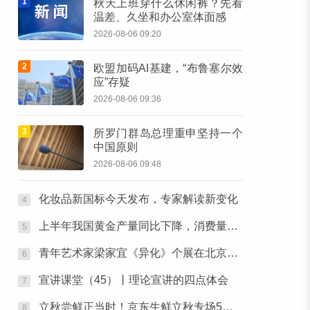
1
秋天上班穿什么休闲裤？先看
温差、久坐和办公室体面感
2026-08-06 09:20
2
欧盟加码AI基建，“布鲁塞尔效
应”存疑
2026-08-06 09:36
3
所罗门群岛总理重申坚持一个
中国原则
2026-08-06 09:48
化妆品新国标今天发布，专家解读新变化
4
上半年我国黄金产量同比下降，消费量同比微增
5
青年艺术家梁家宜《异化》个展在北京金台艺术馆启幕：以先锋艺术跨界公益，探寻“身体生成”的时代命题
6
宣讲课堂（45）丨理论宣讲的四点体会
7
立秋尝鲜正当时！京东生鲜立秋专场5折开抢，承包你的秋日餐桌
8