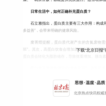
日常生活中，如何正确补充蛋白质？
石立雅指出，蛋白质主要有三大作用：构成
多益善”，会带来明确的健康风险。
糜菁熠提醒，蛋白质代谢产生的含氮废物需
班”。其次，高蛋白饮食会增加尿钙排泄，长期
下载“北京日报
蛋白质会转化为脂肪储存，导致体重增加、胰岛
蛋白质不是越多越好的“养生良药”，也不是
末倒置。同时，摄入充足的碳水化合物，避免蛋白
白饮食期间需增加饮水量，帮助肾脏顺利排出代
更多热点速报、权威资讯、深度分析尽在北京日报