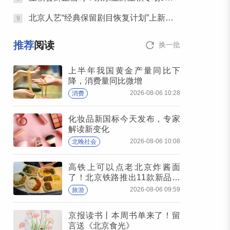
北京人艺“经典保留剧目恢复计划”上新，潮热夏夜下起一场“雷雨”
9
推荐
阅读
换一批
上半年我国黄金产量同比下
降，消费量同比微增
2026-08-06 10:28
消费
化妆品新国标今天发布，专家
解读新变化
2026-08-06 10:08
北晚社会
高铁上可以点老北京炸酱面
了！北京铁路推出11款新品高
铁餐
2026-08-06 09:59
旅游
京报读书丨本周书单来了！留
言送《北京食光》