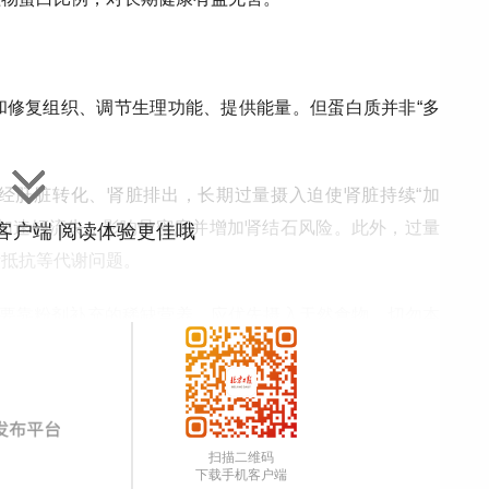
和修复组织、调节生理功能、提供能量。但蛋白质并非“多
经肝脏转化、肾脏排出，长期过量摄入迫使肾脏持续“加
可加速钙流失，影响骨密度并增加肾结石风险。此外，过量
”客户端 阅读体验更佳哦
素抵抗等代谢问题。
非要靠粉剂补充的稀缺营养，应优先摄入天然食物，切勿本
质被当作能量无谓消耗，起到“节约蛋白质”的作用。高蛋
谢废物，减轻肝肾负担。
App
扫描二维码
下载手机客户端