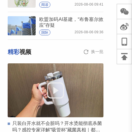
2026-08-06 09:41
阅读
欧盟加码AI基建，“布鲁塞尔效
应”存疑
2026-08-06 09:36
国际
精彩
视频
换一批
只装白开水就不会脏吗？开水烫能彻底杀菌
吗？感控专家详解“吸管杯”藏菌真相｜都视