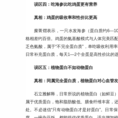
误区四：吃海参比吃鸡蛋更有营养
真相：鸡蛋的吸收率和性价比更高
糜菁熠表示，一只水发海参（蛋白质约6—1
格相差约百倍。鸡蛋的氨基酸模式与人体完美匹配
乏色氨酸，属于“不完全蛋白质”，单吃吸收利用
日常补充蛋白质，每天1—2个全蛋是高性价比的
误区五：植物蛋白不如动物蛋白
真相：同属完全蛋白质，植物蛋白对心血管
石立雅解释，日常所说的植物蛋白（如鲜豆
属于优质蛋白，饱和脂肪酸低、膳食纤维丰富，
处。不必迷信“只有动物蛋白才是好蛋白”。日常
腐、一碗杂豆饭，都能提供优质蛋白。适当增加