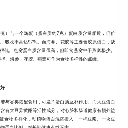
0克）与一个鸡蛋（蛋白质约7克）蛋白质含量相近，但价
，吸收率高达97%。而海参、花胶等主要含胶原蛋白，缺
率很低。燕窝蛋白质含量虽高，但即食燕窝中干燕窝极少。
选择。海参、花胶、燕窝可作为食物多样性的点缀。
友好
）若与谷类搭配食用，可发挥蛋白质互补作用。而大豆蛋白
还含有大豆异黄酮等活性成分，对心脏和肠道健康有额外益
保证食物多样化，动植物蛋白混搭摄入，一杯豆浆、一块豆
植物蛋白比例，对长期健康有益无害。